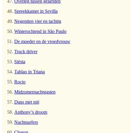
Overleg tussen geliefden
Spreekkamer in Sevilla
Negentien vier en tachtig
Winterochtend in São Paulo
De moeder en de vroedvrouw
Truck driver
Siësta
Tablao in Triana
Rocio
Midzomernachtgasten
Dans met mij
Anthony’s droom
Nachtsurfers
Charon