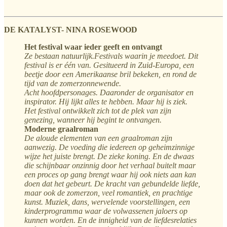
DE KATALYST- NINA ROSEWOOD
Het festival waar ieder geeft en ontvangt
Ze bestaan natuurlijk.Festivals waarin je meedoet. Dit
festival is er één van. Gesitueerd in Zuid-Europa, een
beetje door een Amerikaanse bril bekeken, en rond de
tijd van de zomerzonnewende.
Acht hoofdpersonages. Daaronder de organisator en
inspirator. Hij lijkt alles te hebben. Maar hij is ziek.
Het festival ontwikkelt zich tot de plek van zijn
genezing, wanneer hij begint te ontvangen.
Moderne graalroman
De aloude elementen van een graalroman zijn
aanwezig. De voeding die iedereen op geheimzinnige
wijze het juiste brengt. De zieke koning. En de dwaas
die schijnbaar onzinnig door het verhaal buitelt maar
een proces op gang brengt waar hij ook niets aan kan
doen dat het gebeurt. De kracht van gebundelde liefde,
maar ook de zomerzon, veel romantiek, en prachtige
kunst. Muziek, dans, wervelende voorstellingen, een
kinderprogramma waar de volwassenen jaloers op
kunnen worden. En de innigheid van de liefdesrelaties