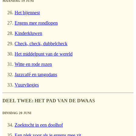
MAANDAG 19 JUNI
Het bijennest
Ergens mee rondlopen
Kinderkluwen
Check, check, dubbelcheck
Het middelpunt van de wereld
Witte en rode rozen
Jazzcafé en tangodans
Vuurvliegjes
DEEL TWEE: HET PAD VAN DE DWAAS
DINSDAG 20 JUNI
Zoektocht in een doolhof
Een plek voor als je ergens mee zit