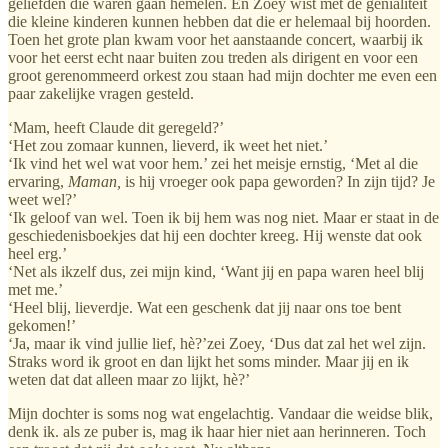
geliefden die waren gaan hemelen. En Zoey wist met de genialiteit
die kleine kinderen kunnen hebben dat die er helemaal bij hoorden.
Toen het grote plan kwam voor het aanstaande concert, waarbij ik
voor het eerst echt naar buiten zou treden als dirigent en voor een
groot gerenommeerd orkest zou staan had mijn dochter me even een
paar zakelijke vragen gesteld.
‘Mam, heeft Claude dit geregeld?’
‘Het zou zomaar kunnen, lieverd, ik weet het niet.’
‘Ik vind het wel wat voor hem.’ zei het meisje ernstig, ‘Met al die
ervaring,
Maman,
is hij vroeger ook papa geworden? In zijn tijd? Je
weet wel?’
‘Ik geloof van wel. Toen ik bij hem was nog niet. Maar er staat in de
geschiedenisboekjes dat hij een dochter kreeg. Hij wenste dat ook
heel erg.’
‘Net als ikzelf dus, zei mijn kind, ‘Want jij en papa waren heel blij
met me.’
‘Heel blij, lieverdje. Wat een geschenk dat jij naar ons toe bent
gekomen!’
‘Ja, maar ik vind jullie lief, hè?’zei Zoey, ‘Dus dat zal het wel zijn.
Straks word ik groot en dan lijkt het soms minder. Maar jij en ik
weten dat dat alleen maar zo lijkt, hè?’
Mijn dochter is soms nog wat engelachtig. Vandaar die weidse blik,
denk ik. als ze puber is, mag ik haar hier niet aan herinneren. Toch