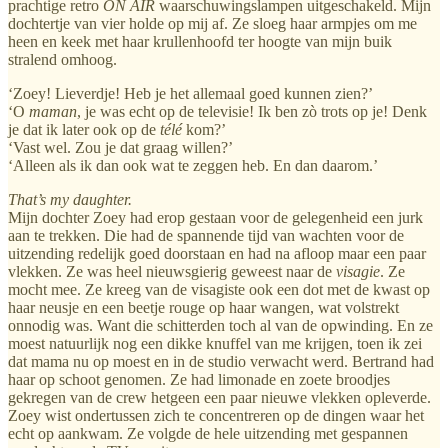
prachtige retro
ON AIR
waarschuwingslampen uitgeschakeld. Mijn
dochtertje van vier holde op mij af. Ze sloeg haar armpjes om me
heen en keek met haar krullenhoofd ter hoogte van mijn buik
stralend omhoog.
‘Zoey! Lieverdje! Heb je het allemaal goed kunnen zien?’
‘O
maman
, je was echt op de televisie! Ik ben zò trots op je! Denk
je dat ik later ook op de
télé
kom?’
‘Vast wel. Zou je dat graag willen?’
‘Alleen als ik dan ook wat te zeggen heb. En dan daarom.’
That’s my daughter.
Mijn dochter Zoey had erop gestaan voor de gelegenheid een jurk
aan te trekken. Die had de spannende tijd van wachten voor de
uitzending redelijk goed doorstaan en had na afloop maar een paar
vlekken. Ze was heel nieuwsgierig geweest naar de
visagie
. Ze
mocht mee. Ze kreeg van de visagiste ook een dot met de kwast op
haar neusje en een beetje rouge op haar wangen, wat volstrekt
onnodig was. Want die schitterden toch al van de opwinding. En ze
moest natuurlijk nog een dikke knuffel van me krijgen, toen ik zei
dat mama nu op moest en in de studio verwacht werd. Bertrand had
haar op schoot genomen. Ze had limonade en zoete broodjes
gekregen van de crew hetgeen een paar nieuwe vlekken opleverde.
Zoey wist ondertussen zich te concentreren op de dingen waar het
echt op aankwam. Ze volgde de hele uitzending met gespannen