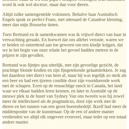
word ik ook wel
docteur
, maar dan voor dieren.
Altijd zulke samengestelde volzinnen. Behalve haar Australisch
Engels sprak ze perfect Frans, met uiteraard de Canadese kleuring,
meer dan mijn Brusselse tinten.
Toen Bertrand en ik samenkwamen was ik vrijwel direct van haar in
verwachting geraakt. En hoewel dat ons allebei verraste, waren we
er beiden zó ontzettend aan toe geweest om een kindje krijgen, dat
we in het begin van onze relatie het gevoel hadden meteen in de
prijzen te zijn gevallen.
Bertrand was fijntjes qua uiterlijk, met zijn gevoelige gezicht, de
prachtige blonde krullen en zijn fijngetekende gelaatstrekken. Je zag
het daardoor niet direct van hem af, maar hij was tegelijk zo sterk als
een beer en had een ijzeren conditie door zijn voortdurende werk
met de schapen. Eerst op de reusachtige ranch in Canada, het land
waar we elkaar hadden leren kennen, en later in Australië op de
nieuwe plek in de buurt van Sydney Van ons tweeën was hij zowel
meer de intellectueel als de pragmaticus, door zijn werk met de
dieren en het runnen van een groot boerenbedrijf. Ikzelf had meer de
middenpositie van de kunstenaar. Op de een of andere manier
verdienden we altijd elk ongeveer evenveel, maar ieder op een totaal
andere manier.