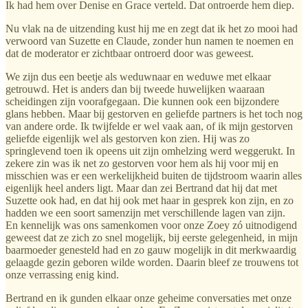
Ik had hem over Denise en Grace verteld. Dat ontroerde hem diep.
Nu vlak na de uitzending kust hij me en zegt dat ik het zo mooi had
verwoord van Suzette en Claude, zonder hun namen te noemen en
dat de moderator er zichtbaar ontroerd door was geweest.
We zijn dus een beetje als weduwnaar en weduwe met elkaar
getrouwd. Het is anders dan bij tweede huwelijken waaraan
scheidingen zijn voorafgegaan. Die kunnen ook een bijzondere
glans hebben. Maar bij gestorven en geliefde partners is het toch nog
van andere orde. Ik twijfelde er wel vaak aan, of ik mijn gestorven
geliefde eigenlijk wel als gestorven kon zien. Hij was zo
springlevend toen ik opeens uit zijn omhelzing werd weggerukt. In
zekere zin was ik net zo gestorven voor hem als hij voor mij en
misschien was er een werkelijkheid buiten de tijdstroom waarin alles
eigenlijk heel anders ligt. Maar dan zei Bertrand dat hij dat met
Suzette ook had, en dat hij ook met haar in gesprek kon zijn, en zo
hadden we een soort samenzijn met verschillende lagen van zijn.
En kennelijk was ons samenkomen voor onze Zoey zó uitnodigend
geweest dat ze zich zo snel mogelijk, bij eerste gelegenheid, in mijn
baarmoeder genesteld had en zo gauw mogelijk in dit merkwaardig
gelaagde gezin geboren wilde worden. Daarin bleef ze trouwens tot
onze verrassing enig kind.
Bertrand en ik gunden elkaar onze geheime conversaties met onze