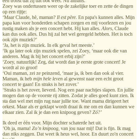
een troost dat zij dat
ook
weet. Nu althans.
Zoey was ondertussen weer op de zakelijke toer en zette de dingen
op een rijtje:
‘Maar Claude, hè, maman?
Il est père.
En papa's kunnen alles. Mijn
papa kan voor honderden schapen zorgen en mij voorlezen en jou
rustig maken als je een concert hebt. Hij kan alles.
Alors
, Claude
kan dus ook alles. Dus hij zal het wel geregeld hebben. Het is toch
ook
zijn
muziek?’
‘Ja, het is zijn muziek. In elk geval het meeste.’
‘Ik ga later ook zijn muziek spelen, zei Zoey, ‘maar ook die van
anderen. Mag ik bij het concert erbij zijn?’
‘Zoey, natuurlijk! Zeg, dat wordt dan je eerste grote concert! Je
wordt al zo groot!
‘Oui maman, zei ze peinzend, ‘maar ja, ik ben dan ook al vier.
Maman, ik heb
mijn hele leven
al gewenst naar een echt groot
concert te gaan! En straks is het zover.’
‘Straks is het zover, lieverd. Nog een paar nachtjes slapen. En jullie
mogen dan op de voorste rij zitten. Zodat je alles goed kunt zien. Ik
sta dan wel met mijn rug naar jullie toe. Want mama dirigeert het
orkest. Maar als er geklapt wordt draai ik me om en dan kunnen we
elkaar zien. Zal ik je dan een knipoog geven?
Zó?’
Ik deed er één voor. Mijn dochter schaterde het uit.
’Oh ja, mama!
Zo’n knipoog,
van jou naar mij! Dat is fijn. Ik mag
dan niks zeggen. Dat weet ik heus wel, hoor. En duurt zo'n concert