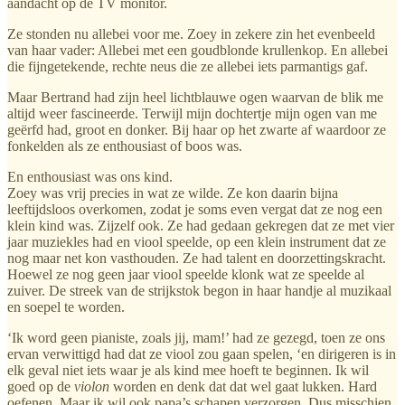
aandacht op de TV monitor.
Ze stonden nu allebei voor me. Zoey in zekere zin het evenbeeld
van haar vader: Allebei met een goudblonde krullenkop. En allebei
die fijngetekende, rechte neus die ze allebei iets parmantigs gaf.
Maar Bertrand had zijn heel lichtblauwe ogen waarvan de blik me
altijd weer fascineerde. Terwijl mijn dochtertje mijn ogen van me
geërfd had, groot en donker. Bij haar op het zwarte af waardoor ze
fonkelden als ze enthousiast of boos was.
En enthousiast was ons kind.
Zoey was vrij precies in wat ze wilde. Ze kon daarin bijna
leeftijdsloos overkomen, zodat je soms even vergat dat ze nog een
klein kind was. Zijzelf ook. Ze had gedaan gekregen dat ze met vier
jaar muziekles had en viool speelde, op een klein instrument dat ze
nog maar net kon vasthouden. Ze had talent en doorzettingskracht.
Hoewel ze nog geen jaar viool speelde klonk wat ze speelde al
zuiver. De streek van de strijkstok begon in haar handje al muzikaal
en soepel te worden.
‘Ik word geen pianiste, zoals jij, mam!’ had ze gezegd, toen ze ons
ervan verwittigd had dat ze viool zou gaan spelen, ‘en dirigeren is in
elk geval niet iets waar je als kind mee hoeft te beginnen. Ik wil
goed op de
violon
worden en denk dat dat wel gaat lukken. Hard
oefenen. Maar ik wil ook papa’s schapen verzorgen. Dus misschien