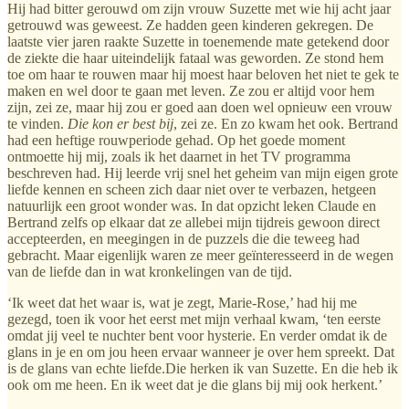
Hij had bitter gerouwd om zijn vrouw Suzette met wie hij acht jaar
getrouwd was geweest. Ze hadden geen kinderen gekregen. De
laatste vier jaren raakte Suzette in toenemende mate getekend door
de ziekte die haar uiteindelijk fataal was geworden. Ze stond hem
toe om haar te rouwen maar hij moest haar beloven het niet te gek te
maken en wel door te gaan met leven. Ze zou er altijd voor hem
zijn, zei ze, maar hij zou er goed aan doen wel opnieuw een vrouw
te vinden.
Die kon er best bij
, zei ze. En zo kwam het ook. Bertrand
had een heftige rouwperiode gehad. Op het goede moment
ontmoette hij mij, zoals ik het daarnet in het TV programma
beschreven had. Hij leerde vrij snel het geheim van mijn eigen grote
liefde kennen en scheen zich daar niet over te verbazen, hetgeen
natuurlijk een groot wonder was. In dat opzicht leken Claude en
Bertrand zelfs op elkaar dat ze allebei mijn tijdreis gewoon direct
accepteerden, en meegingen in de puzzels die die teweeg had
gebracht. Maar eigenlijk waren ze meer geïnteresseerd in de wegen
van de liefde dan in wat kronkelingen van de tijd.
‘Ik weet dat het waar is, wat je zegt, Marie-Rose,’ had hij me
gezegd, toen ik voor het eerst met mijn verhaal kwam, ‘ten eerste
omdat jij veel te nuchter bent voor hysterie. En verder omdat ik de
glans in je en om jou heen ervaar wanneer je over hem spreekt. Dat
is de glans van echte liefde.Die herken ik van Suzette. En die heb ik
ook om me heen. En ik weet dat je die glans bij mij ook herkent.’