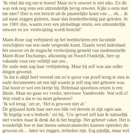
‘Ik vind dat erg om te horen! Maar zo’n onweer is niet niks. En dit
was ook nog eens een uitzonderlijk hevig onweer. Kijkt u eens met
me mee? Hier is een bericht uit de plaatselijke krant van … eh… ik
zal maar zeggen gisteren, maar dan honderdtwintig jaar geleden. In
uw 1901 dus, waarin over een plotselinge storm, een uitzonderlijk
onweer en uw verdwijning wordt bericht!’
Marie-Rose zag verbijsterd op het beeldscherm een facsimile
verschijnen van een oude vergeelde krant. Daarin werd inderdaad
het onweer en de tragische verdwijning gemeld van mademoiselle
Marie-Rose Duchamps, afkomstig uit Noord Frankrijk, hier op
vakantie voor een verblijf aan zee..
De oude man zag haar verbijstering. Maar hij zelf was aan zulke
dingen gewend.
‘Ja dat is altijd heel vreemd om zo’n spoor van jezelf terug te zien in
oude documenten uit een tijd waarin je zelf nog niet geboren was.
Dat hoort er wel een beetje bij. Helemaal spoorloos reizen is een
illusie. Maar nu gaan we verder, mevrouw Vandevelde. Wat wilt u?
Wat vindt u dat er nu moet gebeuren?
‘Ik wil terug.’ zei ze, ‘Het is gewoon niet af.’
De grijsaard keek haar met een blik vol deernis in zijn ogen aan.
‘Ik begrijp wat u bedoelt.’ zei hij, ‘Uw gevoel zelf kan ik natuurlijk
niet voelen maar ik denk dat ik het begrijp. Het gebeurt vaker. Het is
wonderlijk hoe er dan ineens natuurcatastrofes kunnen optreden die
gewoon eh… laten we zeggen, trefzeker zijn. Erg pijnlijk, maar wel