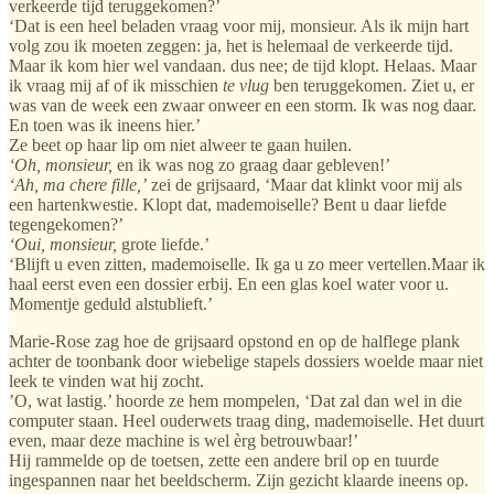
verkeerde tijd teruggekomen?’
‘Dat is een heel beladen vraag voor mij, monsieur. Als ik mijn hart
volg zou ik moeten zeggen: ja, het is helemaal de verkeerde tijd.
Maar ik kom hier wel vandaan. dus nee; de tijd klopt. Helaas. Maar
ik vraag mij af of ik misschien
te vlug
ben teruggekomen. Ziet u, er
was van de week een zwaar onweer en een storm. Ik was nog daar.
En toen was ik ineens hier.’
Ze beet op haar lip om niet alweer te gaan huilen.
‘Oh, monsieur,
en ik was nog zo graag daar gebleven!’
‘Ah, ma chere fille,’
zei de grijsaard, ‘Maar dat klinkt voor mij als
een hartenkwestie. Klopt dat, mademoiselle? Bent u daar liefde
tegengekomen?’
‘Oui, monsieur,
grote liefde.’
‘Blijft u even zitten, mademoiselle. Ik ga u zo meer vertellen.Maar ik
haal eerst even een dossier erbij. En een glas koel water voor u.
Momentje geduld alstublieft.’
Marie-Rose zag hoe de grijsaard opstond en op de halflege plank
achter de toonbank door wiebelige stapels dossiers woelde maar niet
leek te vinden wat hij zocht.
’O, wat lastig.’ hoorde ze hem mompelen, ‘Dat zal dan wel in die
computer staan. Heel ouderwets traag ding, mademoiselle. Het duurt
even, maar deze machine is wel èrg betrouwbaar!’
Hij rammelde op de toetsen, zette een andere bril op en tuurde
ingespannen naar het beeldscherm. Zijn gezicht klaarde ineens op.