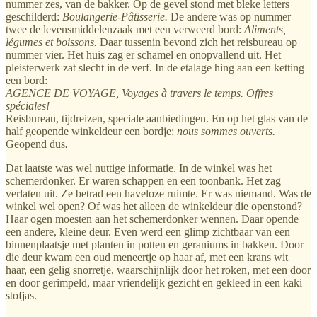
nummer zes, van de bakker. Op de gevel stond met bleke letters
geschilderd:
Boulangerie-Pâtisserie.
De andere was op nummer
twee de levensmiddelenzaak met een verweerd bord:
Aliments,
légumes et boissons.
Daar tussenin bevond zich het reisbureau op
nummer vier. Het huis zag er schamel en onopvallend uit. Het
pleisterwerk zat slecht in de verf. In de etalage hing aan een ketting
een bord:
AGENCE DE VOYAGE, Voyages à travers le temps. Offres
spéciales!
Reisbureau, tijdreizen, speciale aanbiedingen.
En op het glas van de
half geopende winkeldeur een bordje:
nous sommes ouverts.
Geopend dus
.
Dat laatste was wel nuttige informatie. In de winkel was het
schemerdonker. Er waren schappen en een toonbank. Het zag
verlaten uit. Ze betrad een haveloze ruimte. Er was niemand. Was de
winkel wel open? Of was het alleen de winkeldeur die openstond?
Haar ogen moesten aan het schemerdonker wennen. Daar opende
een andere, kleine deur. Even werd een glimp zichtbaar van een
binnenplaatsje met planten in potten en geraniums in bakken. Door
die deur kwam een oud meneertje op haar af, met een krans wit
haar, een gelig snorretje, waarschijnlijk door het roken, met een door
en door gerimpeld, maar vriendelijk gezicht en gekleed in een kaki
stofjas.