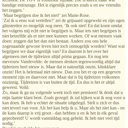
handige entourage. Het is eigenlijk precies zoals u en uw vriendin
het zeggen.’
‘Maar begrijpen doe ik het niet!’ zei Marie-Rose.
‘Zal ik u eens wat vertellen?’ zei de grijsaard opgewekt en zijn ogen
glinsterden zo mogelijk nog meer, ‘Ik ook niet! En dat komt omdat
het volgens mij echt niet te begrijpen is. Maar iets niet begrijpen is
niet hetzelfde als er niet mee kunnen werken. Of wat mensen vaak
doen: zeggen dat het dan niet bestaat. Anders zou ons hele
zogenaamde gewone leven hier toch onmogelijk worden? Want wat
begrijpen we daar eigenlijk van? En daarom is het over het
algemeen met de tijdreizen altijd prima gegaan. En nog iets
mevrouw Vandevelde: de mensen denken tegenwoordig altijd dat
tijdreizen heel nieuw is. Maar dat is natuurlijk onzin, klinkklare
onzin! Het is helemaal niet nieuw. Dan zou het er op een gegeven
moment zijn en daarvoor niet. Maar dat is bij tijdreizen volkomen
onzinnig. Tijdreizen is van buiten de tijd. En dus is het er altijd
geweest.
Voilà
.
Zo, maar ik ga nu volgende week toch met pensioen! Ik denk dat u
mijn laatste klant bent. Zoals gezegd: ik zal kijken wat ik nog voor u
kan doen. Ik heb u echter de situatie uitgelegd. Stelt u zich er dus
niet teveel van voor. Als het kan help ik u. Maar als het niet kan - en
de kans daarop is vrij groot - dan hebben u en ik het in elk geval
geprobeerd! U wordt vanmiddag nog gebeld. Ik heb niet veel tijd
nodig.’