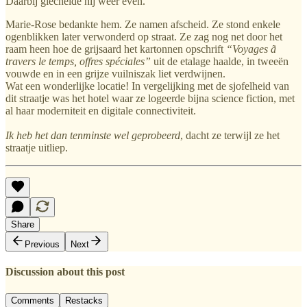
Daarbij giechelde hij weer even.
Marie-Rose bedankte hem. Ze namen afscheid. Ze stond enkele
ogenblikken later verwonderd op straat. Ze zag nog net door het
raam heen hoe de grijsaard het kartonnen opschrift
“Voyages ã
travers le temps, offres spéciales”
uit de etalage haalde, in tweeën
vouwde en in een grijze vuilniszak liet verdwijnen.
Wat een wonderlijke locatie! In vergelijking met de sjofelheid van
dit straatje was het hotel waar ze logeerde bijna science fiction, met
al haar moderniteit en digitale connectiviteit.
Ik heb het dan tenminste wel geprobeerd
, dacht ze terwijl ze het
straatje uitliep.
Share
Previous
Next
Discussion about this post
Comments
Restacks