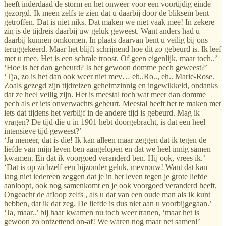
heeft inderdaad de storm en het onweer voor een voortijdig einde
gezorgd. Ik meen zelfs te zien dat u daarbij door de bliksem bent
getroffen. Dat is niet niks. Dat maken we niet vaak mee! In zekere
zin is de tijdreis daarbij uw geluk geweest. Want anders had u
daarbij kunnen omkomen. In plaats daarvan bent u veilig bij ons
teruggekeerd. Maar het blijft schrijnend hoe dit zo gebeurd is. Ik leef
met u mee. Het is een schrale troost. Of geen eigenlijk, maar toch..’
‘Hoe is het dan gebeurd? Is het gewoon domme pech geweest?’
‘Tja, zo is het dan ook weer niet mev… eh..Ro.., eh.. Marie-Rose.
Zoals gezegd zijn tijdreizen geheimzinnig en ingewikkeld, ondanks
dat ze heel veilig zijn. Het is meestal toch wat meer dan domme
pech als er iets onverwachts gebeurt. Meestal heeft het te maken met
iets dat tijdens het verblijf in de andere tijd is gebeurd. Mag ik
vragen? De tijd die u in 1901 hebt doorgebracht, is dat een heel
intensieve tijd geweest?’
‘Ja meneer, dat is die! Ik kan alleen maar zeggen dat ik tegen de
liefde van mijn leven ben aangelopen en dat we heel innig samen
kwamen. En dat ik voorgoed veranderd ben. Hij ook, vrees ik.’
‘Dat is op zichzelf een bijzonder geluk, mevrouw! Want dat kan
lang niet iedereen zeggen dat je in het leven tegen je grote liefde
aanloopt, ook nog samenkomt en je ook voorgoed veranderd heeft.
Ongeacht de afloop zelfs , als u dat van een oude man als ik kunt
hebben, dat ik dat zeg. De liefde is dus niet aan u voorbijgegaan.’
‘Ja, maar..’ bij haar kwamen nu toch weer tranen, ‘maar het is
gewoon zo ontzettend on-af! We waren nog maar net samen!’