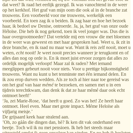
dat weet? Ik raad het eerlijk gezegd. Ik was vanochtend in de weer
op het kerkhof. Het graf van mijn oom die ook al in de branche zat
trouwens. Een voorbeeld voor me trouwens, werkelijk een
voorbeeld. En toen zag ik u beiden. Ik zag haar en hoe het bezoek
haar, ik bedoel uw Denise, ontroerde. Ja, ja, het graf van onze oude
Héloïse. Die heb ik nog gekend, toen ik veel jonger was. Dus die is
haar overgrootmoeder? Dat vertelde mij een vrouw die met bloemen
in de weer was geweest en met haar gesproken had. Weet u, ik zit in
deze branche, en ik raad nu maar wat. Want ik reis zelf
nooit
, moet u
weten,
echt nooit!
Je weet nooit precies wanneer je terugkomt en of
alles dan nog op orde is. En ik moet juist ervoor zorgen dat alles zo
ordelijk mogelijk verloopt! Maar zal ik raden? Met iemand
meeglippen gebeurt nooit voor niets. Voor u prettige bijkomstigheid
trouwens. Want nu kunt u het tenminste met één iemand delen. En
ik zou erop durven wedden. Als ze toch al hier naar toe gereisd was
om het graf van haar
mémé
te bezoeken, en samen met u in een
tijdreis terechtkwam, dan denk ik dat ze haar mémé daar ook echt
ontmoet heeft!’
‘Ja, zei Marie-Rose, ‘dat heeft u goed. Zo was het! Ze heeft haar
ontmoet. Heel even. Maar met grote impact. Méme Heloïse als
vijfjarig meisje.’
De grijsaard keek haar stralend aan.
’Oh, zo gáán die dingen dan, hè? Ik ken dit vak onderhand een
beetje. Toch wil ik nu met pensioen. Ik heb het steeds maar
uitgesteld omdat ik geen opvolger kan vinden. En nu heb ik besloten