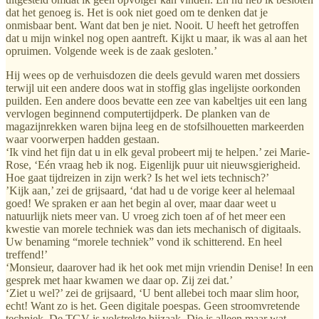
dat het genoeg is. Het is ook niet goed om te denken dat je
onmisbaar bent. Want dat ben je niet. Nooit. U heeft het getroffen
dat u mijn winkel nog open aantreft. Kijkt u maar, ik was al aan het
opruimen. Volgende week is de zaak gesloten.’
Hij wees op de verhuisdozen die deels gevuld waren met dossiers
terwijl uit een andere doos wat in stoffig glas ingelijste oorkonden
puilden. Een andere doos bevatte een zee van kabeltjes uit een lang
vervlogen beginnend computertijdperk. De planken van de
magazijnrekken waren bijna leeg en de stofsilhouetten markeerden
waar voorwerpen hadden gestaan.
‘Ik vind het fijn dat u in elk geval probeert mij te helpen.’ zei Marie-
Rose, ‘Eén vraag heb ik nog. Eigenlijk puur uit nieuwsgierigheid.
Hoe gaat tijdreizen in zijn werk? Is het wel iets technisch?’
’Kijk aan,’ zei de grijsaard, ‘dat had u de vorige keer al helemaal
goed! We spraken er aan het begin al over, maar daar weet u
natuurlijk niets meer van. U vroeg zich toen af of het meer een
kwestie van morele techniek was dan iets mechanisch of digitaals.
Uw benaming “morele techniek” vond ik schitterend. En heel
treffend!’
‘Monsieur, daarover had ik het ook met mijn vriendin Denise! In een
gesprek met haar kwamen we daar op. Zij zei dat.’
‘Ziet u wel?’ zei de grijsaard, ‘U bent allebei toch maar slim hoor,
echt! Want zo is het. Geen digitale poespas. Geen stroomvretende
techniek. De TGV is volstrekte bijzaak. Die is alleen maar wat