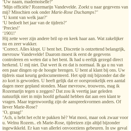
‘Uw naam, mademoiselle?’
‘Mijn officiële? Rozemarijn Vandevelde. Zoekt u naar gegevens van
mij? Misschien ook onder
Marie-Rose Duchamps?’
‘U komt van welk jaar?’
‘U bedoelt het jaar van de tijdreis?’
‘Precies!’
‘1901!’
Hij zette weer zijn andere bril op en keek haar aan. Wat zakelijker
nu en zeer wakker.
‘Correct. Alles klopt. U bent het. Discretie is ontzettend belangrijk,
mevrouw Vandevelde! Daarom moest ik eerst de gegevens
controleren en weten dat u het bent. Ik had u eerlijk gezegd direct
herkend. U mij niet. Dat weet ik en dat is normaal. Ik ga u nu van
een paar dingen op de hoogte brengen. U bent al klant bij ons. Uw
tijdreis staat keurig gedocumenteerd. Het spijt mij bijzonder dat die
zo kort is geworden. U heeft gelijk dat er oorspronkelijk een aantal
dagen meer gepland stonden. Maar mevrouw, trouwens, mag ik
Rozemarijn tegen u zeggen? Dat zou ik veertig jaar geleden
natuurlijk niet in mijn hoofd gehaald hebben dat aan een klant te
vragen. Maar tegenwoordig zijn de aanspreekvormen anders. Of
liever Marie-Rose?
‘O, graag!’
’Ach, u hebt het echt te pakken hè? Wat mooi, maar ook zwaar voor
u. Welnu Rozem.. eh Marie-Rose, tijdreizen zijn altijd bijzonder
ingewikkeld. Er kan van allerlei onvoorziens gebeuren. In uw geval