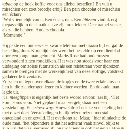
tabac
op de hoek koffie voor ons allebei bestellen? En wilt u
misschien een zoet broodje erbij? Een pain chocolat of misschien
een éclair?
‘Wat vriendelijk van u. Een éclair, dan. Een
bliksem
vind ik erg
toepasselijk in de situatie en ze zijn ook lekker. De caramel versie,
als ze die hebben. Anders chocola.
‘Momentje!’
Hij pakte een ouderwetse zwarte telefoon met draaischijf en gaf de
bestelling door. Korte tijd later werd het bestelde op een dienblad
door een jonge man gebracht. Marie-Rose had ondertussen
verwonderd zitten rondkijken. Het was nog steeds voor haar een
uitdaging om zoiets futuristsich als een reisbureau voor tijdreizen
samen te brengen met de werkelijkheid van deze stoffige, volstrekt
gedateerde inventaris.
Ze zaten nu tegenover elkaar, de kopjes en de twee éclairs tussen
hen in die zienderogen leger en kleiner werden. En de oude man
legde uit.
‘Ja,
meeglippen
is eigenlijk het beste woord ervoor.’ zei hij, ‘Het
komt soms voor. Niet gepland maar vergelijkbaar met een
verstekeling. Een
stowaway
. Hoewel de klassieke verstekeling het
met opzet doet. Verstekelingen bij tijdreizen reizen meestal
ongepland en ongewild. Het overkomt ze. Maar, ‘ hier glimlachte de
oude man, ‘het bijzondere is dat het achteraf vaak zinvol blijkt te
zijn. En dat was, vermoed ik, bij uw vriendin ook het geval. Hoe ik