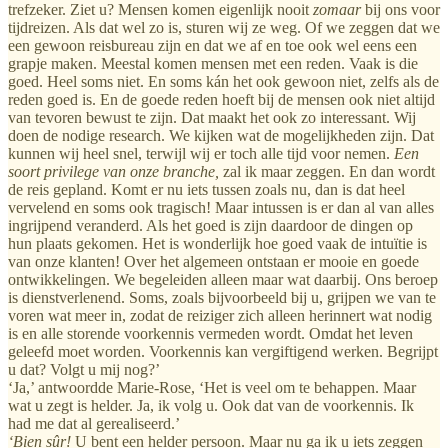
trefzeker. Ziet u? Mensen komen eigenlijk nooit
zomaar
bij ons voor
tijdreizen. Als dat wel zo is, sturen wij ze weg. Of we zeggen dat we
een gewoon reisbureau zijn en dat we af en toe ook wel eens een
grapje maken. Meestal komen mensen met een reden. Vaak is die
goed. Heel soms niet. En soms kán het ook gewoon niet, zelfs als de
reden goed is. En de goede reden hoeft bij de mensen ook niet altijd
van tevoren bewust te zijn. Dat maakt het ook zo interessant. Wij
doen de nodige research. We kijken wat de mogelijkheden zijn. Dat
kunnen wij heel snel, terwijl wij er toch alle tijd voor nemen.
Een
soort privilege van onze branche,
zal ik maar zeggen. En dan wordt
de reis gepland. Komt er nu iets tussen zoals nu, dan is dat heel
vervelend en soms ook tragisch! Maar intussen is er dan al van alles
ingrijpend veranderd. Als het goed is zijn daardoor de dingen op
hun plaats gekomen. Het is wonderlijk hoe goed vaak de intuïtie is
van onze klanten! Over het algemeen ontstaan er mooie en goede
ontwikkelingen. We begeleiden alleen maar wat daarbij. Ons beroep
is dienstverlenend. Soms, zoals bijvoorbeeld bij u, grijpen we van te
voren wat meer in, zodat de reiziger zich alleen herinnert wat nodig
is en alle storende voorkennis vermeden wordt. Omdat het leven
geleefd moet worden. Voorkennis kan vergiftigend werken. Begrijpt
u dat? Volgt u mij nog?’
‘Ja,’ antwoordde Marie-Rose, ‘Het is veel om te behappen. Maar
wat u zegt is helder. Ja, ik volg u. Ook dat van de voorkennis. Ik
had me dat al gerealiseerd.’
‘Bien sûr!
U bent een helder persoon. Maar nu ga ik u iets zeggen