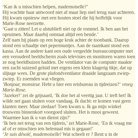
‘Kan ik u misschien helpen, mademoiselle?’
Hij wachtte haar antwoord niet af maar liep snel terug naar achteren.
Hij kwam opnieuw met een houten stoel die hij hoffelijk voor
Marie-Rose neerzette.
‘Gaat u zitten! Let u alstublieft niet op de rommel. Ik ben aan het
opruimen. Maar daarbij ontstaat altijd een bende.’
Zelf nam hij plaats op een hoge kruk achter de toonbank. Daarop
stond een schaaltje met pepermuntjes. Aan de raamkant stond een
kassa. Aan de andere kant een oude vergeelde bureaucomputer met
een verouderd beeldscherm zoals televisies en monitoren waren toen
ze nog beeldbuizen hadden. De ventilator van de computer maakte
een zacht suizend geluid met ergens een klein klagerig tikje, dat op
slijtage wees. De grote plafondventilator draaide langzaam zwiep-
zwiep. Er zoemden wat vliegen.
‘Bonjour, monsieur.
Hebt u hier een reisbureau in tijdreizen?’
vroeg
Marie-Rose.
‘Jazeker!’ zei de grijsaard, ‘Ik doe het al veertig jaar. U treft het! Ik
wilde net gaan sluiten voor vandaag. Ik dacht: er komen vast geen
klanten meer. Maar ziedaar! Toen kwam u. Ik ga mijn winkel
trouwens binnenkort voorgoed sluiten. Het is mooi geweest.
Waarmee kan ik u van dienst zijn?’
‘Ik ben net terug van een tijdreis,’ zei Marie-Rose, ‘En ik vraag me
af of er misschien iets helemaal mis is gegaan!’
‘Je suis désolé, mademoiselle!
Wat scheelt er ? Bent u in de