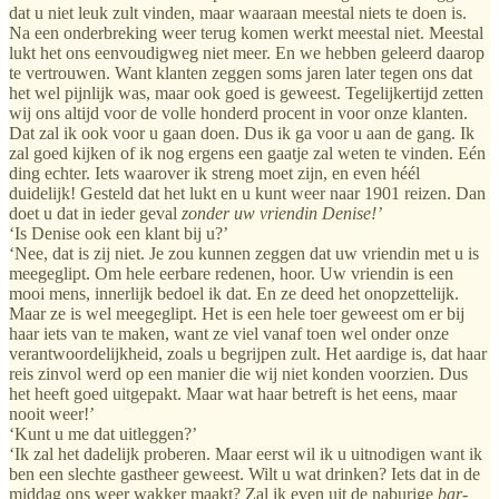
dat u niet leuk zult vinden, maar waaraan meestal niets te doen is.
Na een onderbreking weer terug komen werkt meestal niet. Meestal
lukt het ons eenvoudigweg niet meer. En we hebben geleerd daarop
te vertrouwen. Want klanten zeggen soms jaren later tegen ons dat
het wel pijnlijk was, maar ook goed is geweest. Tegelijkertijd zetten
wij ons altijd voor de volle honderd procent in voor onze klanten.
Dat zal ik ook voor u gaan doen. Dus ik ga voor u aan de gang. Ik
zal goed kijken of ik nog ergens een gaatje zal weten te vinden. Eén
ding echter. Iets waarover ik streng moet zijn, en even héél
duidelijk! Gesteld dat het lukt en u kunt weer naar 1901 reizen. Dan
doet u dat in ieder geval
zonder uw vriendin Denise!’
‘Is Denise ook een klant bij u?’
‘Nee, dat is zij niet. Je zou kunnen zeggen dat uw vriendin met u is
meegeglipt. Om hele eerbare redenen, hoor. Uw vriendin is een
mooi mens, innerlijk bedoel ik dat. En ze deed het onopzettelijk.
Maar ze is wel meegeglipt. Het is een hele toer geweest om er bij
haar iets van te maken, want ze viel vanaf toen wel onder onze
verantwoordelijkheid, zoals u begrijpen zult. Het aardige is, dat haar
reis zinvol werd op een manier die wij niet konden voorzien. Dus
het heeft goed uitgepakt. Maar wat haar betreft is het eens, maar
nooit weer!’
‘Kunt u me dat uitleggen?’
‘Ik zal het dadelijk proberen. Maar eerst wil ik u uitnodigen want ik
ben een slechte gastheer geweest. Wilt u wat drinken? Iets dat in de
middag ons weer wakker maakt? Zal ik even uit de naburige
bar-