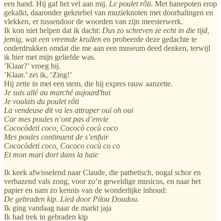
een hand. Hij gaf het vel aan mij.
Le poulet rôti.
Met hanepoten erop
gekalkt, daaronder gekriebel van muzieknoten met doorhalingen en
vlekken, er tussendoor de woorden van zijn meesterwerk.
Ik kon niet helpen dat ik dacht:
Dus zo schreven ze echt in die tijd,
jemig, wat een vreemde krullen
en probeerde deze gedachte te
onderdrukken omdat die me aan een museum deed denken, terwijl
ik hier met mijn geliefde was.
’Klaar?’ vroeg hij.
’Klaar.’ zei ik, ‘Zing!’
Hij zette in met een stem, die hij expres rauw aanzette.
Je suis allé au marché aujourd'hui
Je voulais du poulet rôti
La vendeuse dit va les attraper oui oh oui
Car mes poules n’ont pas d’envie
Cococòdeti coco, Cococò cocù coco
Mes poules continuent de s’enfuir
Cococòdeti coco, Cococo cocù co co
Et mon mari dort dans la haie
Ik keek afwisselend naar Claude, die pathetisch, nogal schor en
verbazend vals zong, voor zo’n geweldige musicus, en naar het
papier en nam zo kennis van de wonderlijke inhoud:
De gebraden kip. Lied door Pilou Doudou.
Ik ging vandaag naar de markt jaja
Ik had trek in gebraden kip