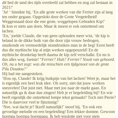
dit
lied de tand des tijds overleefd zal hebben en nog zal bestaan in
2021!’
’Ja! ‘ hinnikte hij, ‘En alle grote werken van die Ferrier zijn al lang
ten onder gegaan. Opgeslokt door de Grote Vergetelheid!
Weggesnaaid door die ene grote, weggelopen Gebraden Kip!’
Ik kon er niets aan doen. Maar ik moest er ook ontzettend om
lachen.
‘En,’ joelde Claude, die van geen ophouden meer wist, ‘de kip is
beland in de dikke buik van die door zijn vrouw bedrogen,
snurkende en vermoedelijk stomdronken man in de heg! Eerst heeft
dus die mythische kip al mijn werken opgepeuzeld! En de
mythische dronkelap heeft daarna de kip zelf verschalkt. En nu is
dus alles weg, foetsie! “
Ferrier?
Huh?
Ferrier?
Nooit van gehoord.
Oh, nu u het zegt: was die misschien een tijdgenoot van de grote
Pilu Doudou?’
Hij had me aangestoken.
‘Hou op, Claude! Ik krijg buikpijn van het lachen! Weet je, maar het
is eigenlijk een heel leuk idee. Oh sorry, niet dat jouw werken
sneuvelen! Dat juist niet. Maar met jou naar de markt gaan. En
natuurlijk ga ik daar dan zingen! Heb je er begeleiding bij? En wie
heeft eigenlijk die ontzettend lompe tekst gemaakt? Toch niet Pierre?
Die is daarvoor veel te fijnzinnig!’
‘Nee, wat dacht je? Ikzelf natuurlijk!’ snoof hij, ‘En ook een
gevoelige melodie en een begeleiding! Een lekker domme. Gewoon
hoempa hoempa hoempapa. Ik heb tenslotte niet voor niets