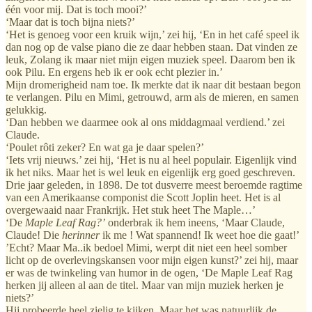
één voor mij. Dat is toch mooi?’
‘Maar dat is toch bijna niets?’
‘Het is genoeg voor een kruik wijn,’ zei hij, ‘En in het café speel ik
dan nog op de valse piano die ze daar hebben staan. Dat vinden ze
leuk, Zolang ik maar niet mijn eigen muziek speel. Daarom ben ik
ook Pilu. En ergens heb ik er ook echt plezier in.’
Mijn dromerigheid nam toe. Ik merkte dat ik naar dit bestaan begon
te verlangen. Pilu en Mimi, getrouwd, arm als de mieren, en samen
gelukkig.
‘Dan hebben we daarmee ook al ons middagmaal verdiend.’ zei
Claude.
‘Poulet rôti zeker? En wat ga je daar spelen?’
‘Iets vrij nieuws.’ zei hij, ‘Het is nu al heel populair. Eigenlijk vind
ik het niks. Maar het is wel leuk en eigenlijk erg goed geschreven.
Drie jaar geleden, in 1898. De tot dusverre meest beroemde ragtime
van een Amerikaanse componist die Scott Joplin heet. Het is al
overgewaaid naar Frankrijk. Het stuk heet The Maple…’
‘De
Maple Leaf Rag?’
onderbrak ik hem ineens, ‘Maar Claude,
Claude! Die
herinner
ik me ! Wat spannend! Ik weet hoe die gaat!’
’Echt? Maar Ma..ik bedoel Mimi, werpt dit niet een heel somber
licht op de overlevingskansen voor mijn eigen kunst?’ zei hij, maar
er was de twinkeling van humor in de ogen, ‘De Maple Leaf Rag
herken jij alleen al aan de titel. Maar van mijn muziek herken je
niets?’
Hij probeerde heel zielig te kijken. Maar het was natuurlijk de