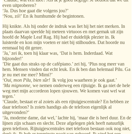
even uitproberen?
‘Ja. Dus hoe gaat die volgens jou?’
‘Nou, zó!’ En ik humhumde de begintonen.
Hij knikte. Als hij onder de indruk was liet hij het niet merken. In
plaats daarvan speelde hij meteen virtuoos en met gemak uit zijn
hoofd de Maple Leaf Rag. Hij had er duidelijk plezier in. Ik
luisterde en kon mijn voeten er niet bij stilhouden. Dat hoorde nu
eenmaal bij dit genre.
’Ja,’ zei ik, toen hij klaar was, ‘Dat is hem. Inderdaad. Wat
bijzonder!’
’Die gaat dus straks op de cafépiano.’ zei hij, ‘Plus nog meer van
hem. Mensen vinden dat echt leuk. En ik ben dan helemaal Pilu. Ga
je nu met me mee? Mimi?’
‘
Oui, mon Pilu, bien sûr!
Ik volg jou waarheen je ook gaat.’
‘Ma mignonne,
we nemen onderweg een rijtuigje. Ik ga niet de hele
weg met mijn accordeon lopen sjouwen. We komen vast wel wat
tegen.’
‘Claude, bestaat er al zoiets als een rijtuigjescentrale? En hebben ze
daar telefoon? Is zoiets handigs als de telefoon eigenlijk al
uitgevonden?’
‘Ja, moderne dame, dat wel,’ lachte hij, ‘maar die is heel duur. En de
lijnen zijn schaars en slecht. Deze afgelegen plek heeft natuurlijk
geen telefoon. Rijtuigjescentrales met telefoon bestaan ook nog niet,
denk ik. Ik heb er tenminste nooit van gehoord. Ik vind het een