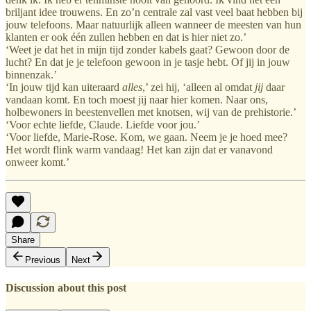
briljant idee trouwens. En zo’n centrale zal vast veel baat hebben bij
jouw telefoons. Maar natuurlijk alleen wanneer de meesten van hun
klanten er ook één zullen hebben en dat is hier niet zo.’
‘Weet je dat het in mijn tijd zonder kabels gaat? Gewoon door de
lucht? En dat je je telefoon gewoon in je tasje hebt. Of jij in jouw
binnenzak.’
‘In jouw tijd kan uiteraard
alles
,’ zei hij, ‘alleen al omdat
jij
daar
vandaan komt. En toch moest jij naar hier komen. Naar ons,
holbewoners in beestenvellen met knotsen, wij van de prehistorie.’
‘Voor echte liefde, Claude. Liefde voor jou.’
‘Voor liefde, Marie-Rose. Kom, we gaan. Neem je je hoed mee?
Het wordt flink warm vandaag! Het kan zijn dat er vanavond
onweer komt.’
Share
Previous
Next
Discussion about this post