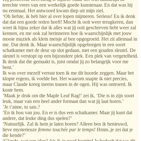
terechte vrees van een werkelijk goede kunstenaar. En dat was hij
nu eenmaal. Het antwoord kwam diep uit mijn ziel.
‘Oh liefste, ik heb hier al over lopen mijmeren. Serieus! En ik denk
dat dat een goede reden heeft! Mocht ik ooit weer terugkeren, dan
weet ik bijna zeker dat ik alles wat jij ooit geschreven hebt weer zal
kennen, en me ook zal herinneren hoe ik waarschijnlijk met jouw
mooie muziek als klein meisje al ben opgegroeid. Het zit allemaal in
me. Dat denk ik. Maar waarschijnlijk opgeborgen in een soort
schatkamer met de deur op slot gedaan, met een gouden sleutel. De
sleutel is verstopt op een bijzondere plek. Een plek van vergetelheid.
Ik denk dat die gemaakt is, juist omdat jij zo belangrijk voor me
bent.’
Ik was over mezelf verrast toen ik me dit hoorde zeggen. Maar het
klopte ergens, ik voelde het. Het waarom snapte ik niet precies,
maar Claude kreeg ineens tranen in de ogen. Hij was ontroerd. Ik
kuste hem.
‘Maak je druk om die Maple Leaf Rag!’ zei ik, ‘Die is in zijn soort
leuk, maar van een heel ander formaat dan wat jij laat horen.’
’Je t’aime, tu sais.?
’En ik hou van jou. En er is dus een schatkamer. Maar jij kunt dat
andere, dat leuke ding dus spelen?’
‘Natuurlijk. Zal ik hem je laten horen? Alleen ben ik benieuwd,
lieve mysterieuze
femme touchée par le temps!
Hmm..je zei dat je
die kende?’
‘Claude, wat een idee? Als ik je goed begrijp! Je bedoelt dat we dit