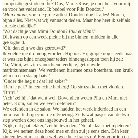
compositie gestudeerd hè? Dus, Marie-Rose, je doet het. Voor mij
en voor het vaderland. Ik bedoel voor Pilu Doudou.’
‘Mon amour,
voor de grote artiest Doudou doe ik alles! Nou ja,
bijna alles. Niet wat wij vannacht deden. Maar hoe heet ik zelf als
artieste dadelijk?’
‘Wat dacht je van Mimi Doudou?
Pilu et Mimi?
’
Dit kwam op een week plekje bij me binnen, midden in alle
gekkigheid.
‘Oh, dan zijn we dus getrouwd?’
Ik voelde me dromerig worden. Hij ook. Hij grapte nog steeds maar
er was iets bijna onzegbaar teders binnengeslopen toen hij zei:
’Ja, Mimi, wij zijn vanochtend eerlijke, getrouwde
marktkunstenaars. We verdienen hiermee onze boterham, een kruik
wijn en een slaapplaats.’
’Onder die heg uit dat lied zeker?’
‘Ben je gek? In een echte herberg! Op strozakken met vlooien.’
‘Brrrrr!’
’Ach’ zei hij, ‘dat went wel. Bovendien weten Pilu en Mimi niet
beter. Kom, zullen we even oefenen?’
We oefenden in de salon. We hadden het werk inderdaad in een
mum van tijd rijp voor de uitvoering. Zelfs wat pasjes van de two
step werden door ons ingebouwd in het geheel.
’Kijk, dat gaat lekker,’ zei hij tevreden, ‘Nu al klaar met repeteren!
Kijk, we nemen deze hoed mee en dan zul je eens zien. Één keer
zingen levert misschien wel twee hele francs op! Eén voor jou en