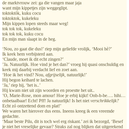
de marktvrouw zei: ga die vangen maar jaja
want mijn kippetjes zijn weggeglipt.
toktoktók, kuku cocu
toktoktok, kukeleku
Mijn kippen lopen steeds maar weg!
tok tok tok, kukeleku
tok tok tok, kuku cocu
En mijn man slaapt in de heg.
‘Nou, zo gaat die dus!’ riep mijn geliefde vrolijk, ‘Mooi hè?’
Ik keek hem verbijsterd aan.
‘Claude, moet ik dit echt zingen?’
’Ja. Natuurlijk. Hoe vind je het dan?’ vroeg hij quasi onschuldig en
keek mij daarbij verdacht lief en zoet aan.
‘Hoe ik het vind? Nou,
afgrijselijk,
natuurlijk!’
Hij begon keihard te lachen.
‘Ja,’ riep hij, ‘het is..’
Hij kwam niet uit zijn woorden en proestte het uit..
’O, Marie-Rose, mon amour! Hoe je erbij kijkt! Onb-b-be…. hihi…
onbetaalbaar! Echt! Pff! Ja natuurlijk! Is het niet
verschrikkelijk?
Echt zó ontzettend dom en plat!’
We waren het hierover dus eens. Ineens kreeg ik een vreemde
gedachte.
‘Maar beste Pilu, dit is toch wel erg riskant.’ zei ik bezorgd, ‘Besef
je niet het vreselijke gevaar? Straks zal nog blijken dat uitgerekend