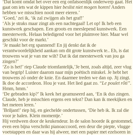
‘Dat komt omdat het over een erg onfatsoenlijk onderwerp gaat. Het
gaat om iets wat de kippen hier
beslist niet mogen horen!
Anders
hebben we misschien nooit meer eieren.’
‘Goed,’ zei ik, ‘ik zal zwijgen als het graf!’
‘Als je straks maar zingt als een nachtegaal! Let op! Ik heb een
kunstwerk geschapen. Een groots en meeslepend kunstwerk. Een
meesterwerk. Helaas beledigend voor het pluimvee hier. Maar wel
geschikt voor de markt.’
‘Je maakt het erg spannend! En jij denkt dat ik de
verantwoordelijkheid aankan om dit grote kunstwerk te.. Eh, is dat
trouwens wat je van me wilt? Dat ik dat meesterwerk van jou ga
zingen?’
‘Zo is het!’ riep Claude triomfantelijk,’Je bent, zoals altijd, zeer vlug
van begrip! Luister daarom naar mijn poëtisch mirakel. Je hebt het
trouwens zó onder de knie. En daarmee treden we dan op. Jij zingt.
Ik doe de accordeon. Hou je vast. Het lied gaat zo. “
Le poulet rôti”.
Hmm, hmm.’
‘De gebraden kip?’ Ik keek het geamuseerd aan, ‘En ik dus zingen.
Claude, heb je misschien ergens een tekst? Dan kan ik meekijken en
het meteen leren.’
’Briljant!’ riep hij, en giechelde ondertussen, ‘Die heb ik. Ik zal die
voor je halen. Klein momentje.’
Hij verdween door de keukendeur. In de salon hoorde ik gestommel,
even een bijna verschrikt pianoaccoord, een deur die piepte, vlugge
voetstappen en daar was hij alweer, met een papier met ezelsoren in