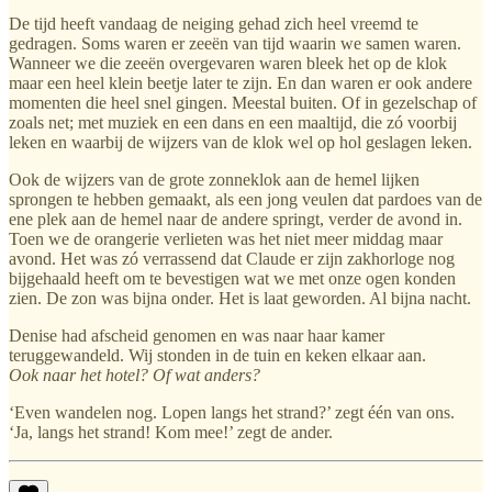
De tijd heeft vandaag de neiging gehad zich heel vreemd te
gedragen. Soms waren er zeeën van tijd waarin we samen waren.
Wanneer we die zeeën overgevaren waren bleek het op de klok
maar een heel klein beetje later te zijn. En dan waren er ook andere
momenten die heel snel gingen. Meestal buiten. Of in gezelschap of
zoals net; met muziek en een dans en een maaltijd, die zó voorbij
leken en waarbij de wijzers van de klok wel op hol geslagen leken.
Ook de wijzers van de grote zonneklok aan de hemel lijken
sprongen te hebben gemaakt, als een jong veulen dat pardoes van de
ene plek aan de hemel naar de andere springt, verder de avond in.
Toen we de orangerie verlieten was het niet meer middag maar
avond. Het was zó verrassend dat Claude er zijn zakhorloge nog
bijgehaald heeft om te bevestigen wat we met onze ogen konden
zien. De zon was bijna onder. Het is laat geworden. Al bijna nacht.
Denise had afscheid genomen en was naar haar kamer
teruggewandeld. Wij stonden in de tuin en keken elkaar aan.
Ook naar het hotel? Of wat anders?
‘Even wandelen nog. Lopen langs het strand?’ zegt één van ons.
‘Ja, langs het strand! Kom mee!’ zegt de ander.