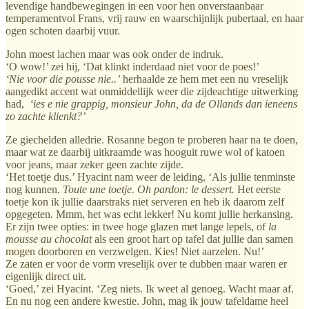
levendige handbewegingen in een voor hen onverstaanbaar
temperamentvol Frans, vrij rauw en waarschijnlijk pubertaal, en haar
ogen schoten daarbij vuur.
John moest lachen maar was ook onder de indruk.
‘O wow!’ zei hij, ‘Dat klinkt inderdaad niet voor de poes!’
‘Nie voor die pousse nie..’
herhaalde ze hem met een nu vreselijk
aangedikt accent wat onmiddellijk weer die zijdeachtige uitwerking
had,
‘ies e nie grappig, monsieur John, da de Ollands dan ieneens
zo zachte klienkt?’
Ze giechelden alledrie. Rosanne begon te proberen haar na te doen,
maar wat ze daarbij uitkraamde was hooguit ruwe wol of katoen
voor jeans, maar zeker geen zachte zijde.
‘Het toetje dus.’ Hyacint nam weer de leiding, ‘Als jullie tenminste
nog kunnen.
Toute une toetje. Oh pardon: le dessert.
Het eerste
toetje kon ik jullie daarstraks niet serveren en heb ik daarom zelf
opgegeten. Mmm, het was echt lekker! Nu komt jullie herkansing.
Er zijn twee opties: in twee hoge glazen met lange lepels, of
la
mousse au chocolat
als een groot hart op tafel dat jullie dan samen
mogen doorboren en verzwelgen. Kies! Niet aarzelen. Nu!’
Ze zaten er voor de vorm vreselijk over te dubben maar waren er
eigenlijk direct uit.
‘Goed,’ zei Hyacint. ‘Zeg niets. Ik weet al genoeg. Wacht maar af.
En nu nog een andere kwestie. John, mag ik jouw tafeldame heel