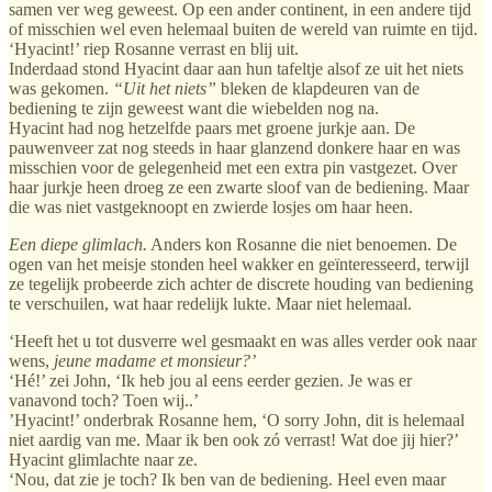
samen ver weg geweest. Op een ander continent, in een andere tijd
of misschien wel even helemaal buiten de wereld van ruimte en tijd.
‘Hyacint!’ riep Rosanne verrast en blij uit.
Inderdaad stond Hyacint daar aan hun tafeltje alsof ze uit het niets
was gekomen.
“Uit het niets”
bleken de klapdeuren van de
bediening te zijn geweest want die wiebelden nog na.
Hyacint had nog hetzelfde paars met groene jurkje aan. De
pauwenveer zat nog steeds in haar glanzend donkere haar en was
misschien voor de gelegenheid met een extra pin vastgezet. Over
haar jurkje heen droeg ze een zwarte sloof van de bediening. Maar
die was niet vastgeknoopt en zwierde losjes om haar heen.
Een diepe glimlach.
Anders kon Rosanne die niet benoemen. De
ogen van het meisje stonden heel wakker en geïnteresseerd, terwijl
ze tegelijk probeerde zich achter de discrete houding van bediening
te verschuilen, wat haar redelijk lukte. Maar niet helemaal.
‘Heeft het u tot dusverre wel gesmaakt en was alles verder ook naar
wens,
jeune madame et monsieur?’
‘Hé!’ zei John, ‘Ik heb jou al eens eerder gezien. Je was er
vanavond toch? Toen wij..’
’Hyacint!’ onderbrak Rosanne hem, ‘O sorry John, dit is helemaal
niet aardig van me. Maar ik ben ook zó verrast! Wat doe jij hier?’
Hyacint glimlachte naar ze.
‘Nou, dat zie je toch? Ik ben van de bediening. Heel even maar