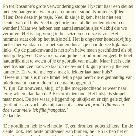
En tot Rosanne’s grote verwondering stopte Hyacint haar een sleutel
met een hanger toe waarop een nummer stond. Nummer vijftien.
‘Hier. Doe deze in je tasje. Nee, ik zie je kijken, het is niet een
sleutel van dit huis. Veel te gehorig, met al die houten vloeren en
wanden! Maar we hebben een aantal strandhuisjes vlakbij die we
verhuren. Het is nog vroeg in het seizoen en deze is vrij. Het
nummer staat ook op het huisje zelf. Het is ongeveer honderdvijftig
meter hier vandaan naar het zuiden dus als je naar de zee kijkt naar
links. Op de plankenwand is net zo’n halve maan geschilderd als bij
ons op de gevel. Die van eh.. van jullie is roodbruin en geel. Ik hoef
natuurlijk niet te weten of je er gebruik van maakt. Maar het is echt
heel fris aan zee hoor, zo laat op de avond! Ik gun jou en jullie een
kamertje. En vertel me eens: mag je lekker laat naar huis?’
‘Twee uur thuis is nu de limiet. Mijn papa heeft die eigenhandig van
middernacht naar midden in de nacht opgerekt.’
‘O fijn! En trouwens, als jij of jullie morgenochtend er weer naar
terug willen, dan kan dat! Er komt niemand. Het huisje is simpel
maar mooi. De zee waar je liggend op uitkijkt en er zijn gele zijden
gordijntjes, zo zacht als mijn accent als
iek wil praat Ollands en
doen laat merk iek fille française.’
Ze lachte.
‘De gordijnen heb je wel nodig. Tegen dronken pottenkijkers. En de
sleutel ook. Het beste omdraaien van binnen, hè? En ik heb het er