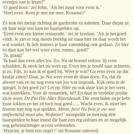
eventjes van je lenen?’
‘O goed hoor.’ zei John, ‘Als het maar voor even is.’
‘Heel even. Kom je met me mee, Rosanne?’
Ze trok het meisje richting de garderobe en toiletten. Daar diepte ze
uit haar tasje een kam en haarspelden op.
‘Eerst even een kleine restauratie.’ zei ze kordaat, ‘Als je het goed
vindt. Je ziet er nog steeds beeldig uit maar hier en daar wordt het
wat wankel. Ik heb immers je haar vanmiddag ook gedaan. Zo hier
en daar kan het wel weer even, mmm.. goed?’
‘Ja, graag!’
‘Ik haal dan even alles los. Zo. Nu de borstel erdoor. Jij even
schudden. Ik steek het nu weer op. Even iets je hoofd naar achteren,
ja zo. Fijn, zo kan ik er goed bij. Weet je wat? Ga eens even op dat
krukje zitten? Daar, ja. Nu weer even de draai doen. Zo, dat zit
alweer vast en nu nog even van jou wat inspraak. Kijk eens in de
spiegel. Is het goed zo? Let op.
Hier
en ook
daar
kun je het weer
wat lostrekken. Voor de romantiek, hè? En daar in verdekte positie
zit-ie weer.
De Pin Die Alles Bijeenhoudt.
Die eruit halen en je hebt
losse lokken en het zit toch nog goed….. Wacht even, ik moet het
fixeren met nog wat spelden.
Mmm, fwo! Nu fwie je ew wee
ontfwettend mooi uiw, Wofanne!’
mompelde ze met nog drie
haarspelden in haar mond die haar een erg onfrans en zo mogelijk
nog geheimzinniger accent verleenden.
‘Hyacint, je bent een engel !’ zei Rosanne ontroerd.