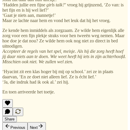
‘Hadden jullie een fijne
girls talk?
’ vroeg hij grijnzend, ‘Zo van: is
het fijn en is hij wel lief?’
‘Gaat je niets aan, mannetje!’
Maar ze lachte naar hem en vond het leuk dat hij het vroeg.
Ze kende hem inmiddels als zorgzaam. Ze wilde hem eigenlijk alle
zorg voor een fijn plekje straks voor hen tweeën weg nemen. Maar
hoe doe je dat nou? Ze wilde hem ook nog niet zo direct in bed
uitnodigen.
Accepteer de regels van het spel, meisje. Als hij die zorg heeft hoef
jij daar niets aan te doen. Wie weet heeft hij iets in zijn achterhoofd.
Misschien ook niet. We zullen wel zien.
‘Hyacint zit een klas hoger bij mij op school.’ zei ze in plaats
daarvan, ‘En ze doet niet alleen lief. Ze is écht lief.’
‘Ja, die indruk had ik ook al.’ zei hij.
En toen arriveerde het toetje.
Share
Previous
Next