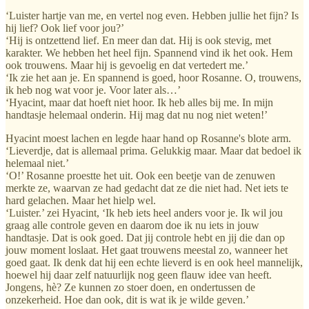
‘Luister hartje van me, en vertel nog even. Hebben jullie het fijn? Is
hij lief? Ook lief voor jou?’
‘Hij is ontzettend lief. En meer dan dat. Hij is ook stevig, met
karakter. We hebben het heel fijn. Spannend vind ik het ook. Hem
ook trouwens. Maar hij is gevoelig en dat vertedert me.’
‘Ik zie het aan je. En spannend is goed, hoor Rosanne. O, trouwens,
ik heb nog wat voor je. Voor later als…’
‘Hyacint, maar dat hoeft niet hoor. Ik heb alles bij me. In mijn
handtasje helemaal onderin. Hij mag dat nu nog niet weten!’
Hyacint moest lachen en legde haar hand op Rosanne's blote arm.
‘Lieverdje, dat is allemaal prima. Gelukkig maar. Maar dat bedoel ik
helemaal niet.’
‘O!’ Rosanne proestte het uit. Ook een beetje van de zenuwen
merkte ze, waarvan ze had gedacht dat ze die niet had. Net iets te
hard gelachen. Maar het hielp wel.
‘Luister.’ zei Hyacint, ‘Ik heb iets heel anders voor je. Ik wil jou
graag alle controle geven en daarom doe ik nu iets in jouw
handtasje. Dat is ook goed. Dat jij controle hebt en jij die dan op
jouw moment loslaat. Het gaat trouwens meestal zo, wanneer het
goed gaat. Ik denk dat hij een echte lieverd is en ook heel mannelijk,
hoewel hij daar zelf natuurlijk nog geen flauw idee van heeft.
Jongens, hè? Ze kunnen zo stoer doen, en ondertussen de
onzekerheid. Hoe dan ook, dit is wat ik je wilde geven.’