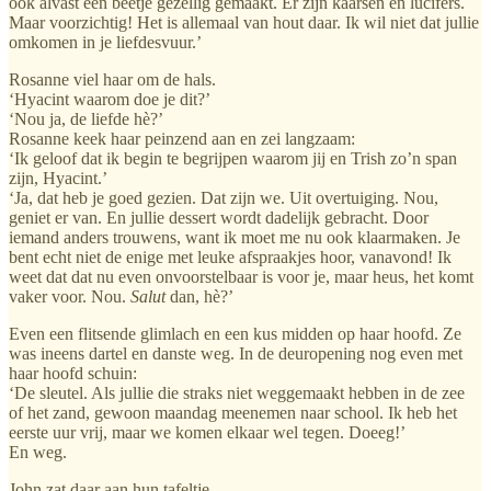
ook alvast een beetje gezellig gemaakt. Er zijn kaarsen en lucifers.
Maar voorzichtig! Het is allemaal van hout daar. Ik wil niet dat jullie
omkomen in je liefdesvuur.’
Rosanne viel haar om de hals.
‘Hyacint waarom doe je dit?’
‘Nou ja, de liefde hè?’
Rosanne keek haar peinzend aan en zei langzaam:
‘Ik geloof dat ik begin te begrijpen waarom jij en Trish zo’n span
zijn, Hyacint.’
‘Ja, dat heb je goed gezien. Dat zijn we. Uit overtuiging. Nou,
geniet er van. En jullie dessert wordt dadelijk gebracht. Door
iemand anders trouwens, want ik moet me nu ook klaarmaken. Je
bent echt niet de enige met leuke afspraakjes hoor, vanavond! Ik
weet dat dat nu even onvoorstelbaar is voor je, maar heus, het komt
vaker voor. Nou.
Salut
dan, hè?’
Even een flitsende glimlach en een kus midden op haar hoofd. Ze
was ineens dartel en danste weg. In de deuropening nog even met
haar hoofd schuin:
‘De sleutel. Als jullie die straks niet weggemaakt hebben in de zee
of het zand, gewoon maandag meenemen naar school. Ik heb het
eerste uur vrij, maar we komen elkaar wel tegen. Doeeg!’
En weg.
John zat daar aan hun tafeltje.