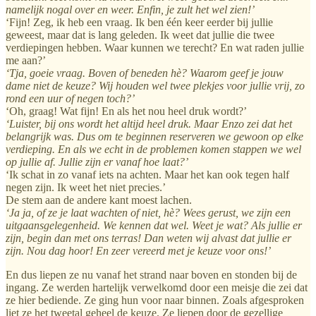
namelijk nogal over en weer. Enfin, je zult het wel zien!’
‘Fijn! Zeg, ik heb een vraag. Ik ben één keer eerder bij jullie
geweest, maar dat is lang geleden. Ik weet dat jullie die twee
verdiepingen hebben. Waar kunnen we terecht? En wat raden jullie
me aan?’
‘Tja, goeie vraag. Boven of beneden hè? Waarom geef je jouw
dame niet de keuze? Wij houden wel twee plekjes voor jullie vrij, zo
rond een uur of negen toch?’
‘Oh, graag! Wat fijn! En als het nou heel druk wordt?’
‘Luister, bij ons wordt het altijd heel druk. Maar Enzo zei dat het
belangrijk was. Dus om te beginnen reserveren we gewoon op elke
verdieping. En als we echt in de problemen komen stappen we wel
op jullie af. Jullie zijn er vanaf hoe laat?’
‘Ik schat in zo vanaf iets na achten. Maar het kan ook tegen half
negen zijn. Ik weet het niet precies.’
De stem aan de andere kant moest lachen.
‘Ja ja, of ze je laat wachten of niet, hè? Wees gerust, we zijn een
uitgaansgelegenheid. We kennen dat wel. Weet je wat? Als jullie er
zijn, begin dan met ons terras! Dan weten wij alvast dat jullie er
zijn. Nou dag hoor! En zeer vereerd met je keuze voor ons!’
En dus liepen ze nu vanaf het strand naar boven en stonden bij de
ingang. Ze werden hartelijk verwelkomd door een meisje die zei dat
ze hier bediende. Ze ging hun voor naar binnen. Zoals afgesproken
liet ze het tweetal geheel de keuze. Ze liepen door de gezellige