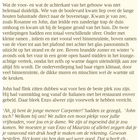
Wat de voor- en wat de achterkant van het gebouw was niet
helemaal duidelijk. Wie van de boulevard kwam liep over de lange
houten balustrade direct naar de bovenetage. Kwam je van zee,
zoals Rosanne en John, dan leidde een zanderige trap de duin
omhoog en kwam uit bij de begane grond van het huis. De twee
verdiepingen hadden een totaal verschillende sfeer. Onder met
kleine ramen , intiem en met vooral veel binnenruimte, boven ramen
van de vloer tot aan het plafond met achter het glas panoramisch
uitzicht op het strand en de zee. Boven brandde zomer en winter ‘s
avonds ook het vuur in een grote open haard midden in het lounge-
achtige vertrek, omdat het zelfs op warme dagen uiteindelijk aan zee
altijd fris wordt. De onderverdieping had haar eigen klimaat, door
veel binnenruimte, de dikke muren en misschien wel de warmte uit
de keuken.
John had flink zitten dubben wat voor hen de beste plek zou zijn.
Hij had vanmiddag nog vanaf de Italianen met het restaurant erover
gebeld. Daar bleek Enzo alweer zijn voorwerk te hebben verricht.
‘Ah, jij bent de jonge meneer Carpenter!’
hadden ze gezegd,
‘John
toch? Welkom bij ons! We zullen een mooi plekje voor jullie
vrijhouden, voor jou en je dame. We zijn al ingeseind dat je zou
komen. We moesten je van Enzo of Maurizio of allebei zeggen dat je
je vanavond niet druk hoeft te maken om de rekening. Gewoon
bestellen. Het komt via hen dan wel weer goed. Dat scheelt eh..