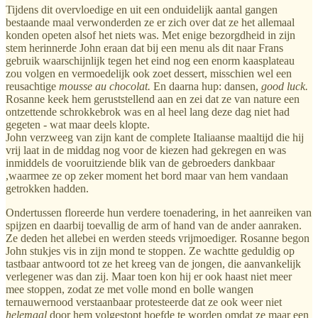
Tijdens dit overvloedige en uit een onduidelijk aantal gangen
bestaande maal verwonderden ze er zich over dat ze het allemaal
konden opeten alsof het niets was. Met enige bezorgdheid in zijn
stem herinnerde John eraan dat bij een menu als dit naar Frans
gebruik waarschijnlijk tegen het eind nog een enorm kaasplateau
zou volgen en vermoedelijk ook zoet dessert, misschien wel een
reusachtige
mousse au chocolat.
En daarna hup: dansen,
good luck.
Rosanne keek hem geruststellend aan en zei dat ze van nature een
ontzettende schrokkebrok was en al heel lang deze dag niet had
gegeten - wat maar deels klopte.
John verzweeg van zijn kant de complete Italiaanse maaltijd die hij
vrij laat in de middag nog voor de kiezen had gekregen en was
inmiddels de vooruitziende blik van de gebroeders dankbaar
,waarmee ze op zeker moment het bord maar van hem vandaan
getrokken hadden.
Ondertussen floreerde hun verdere toenadering, in het aanreiken van
spijzen en daarbij toevallig de arm of hand van de ander aanraken.
Ze deden het allebei en werden steeds vrijmoediger. Rosanne begon
John stukjes vis in zijn mond te stoppen. Ze wachtte geduldig op
tastbaar antwoord tot ze het kreeg van de jongen, die aanvankelijk
verlegener was dan zij. Maar toen kon hij er ook haast niet meer
mee stoppen, zodat ze met volle mond en bolle wangen
ternauwernood verstaanbaar protesteerde dat ze ook weer niet
helemaal
door hem volgestopt hoefde te worden omdat ze maar een