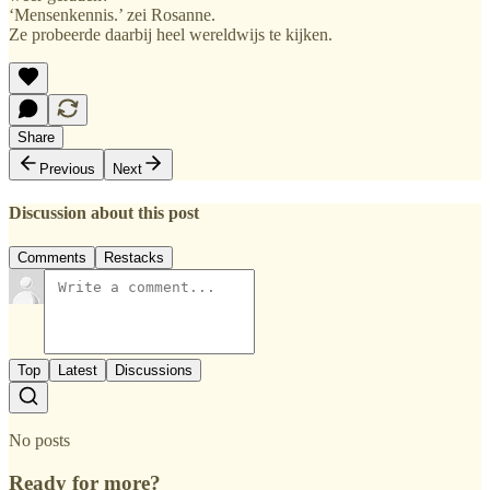
‘Mensenkennis.’ zei Rosanne.
Ze probeerde daarbij heel wereldwijs te kijken.
Share
Previous
Next
Discussion about this post
Comments
Restacks
Top
Latest
Discussions
No posts
Ready for more?