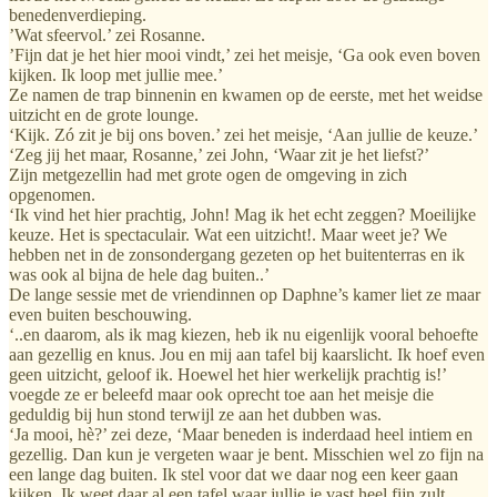
benedenverdieping.
’Wat sfeervol.’ zei Rosanne.
’Fijn dat je het hier mooi vindt,’ zei het meisje, ‘Ga ook even boven
kijken. Ik loop met jullie mee.’
Ze namen de trap binnenin en kwamen op de eerste, met het weidse
uitzicht en de grote lounge.
‘Kijk. Zó zit je bij ons boven.’ zei het meisje, ‘Aan jullie de keuze.’
‘Zeg jij het maar, Rosanne,’ zei John, ‘Waar zit je het liefst?’
Zijn metgezellin had met grote ogen de omgeving in zich
opgenomen.
‘Ik vind het hier prachtig, John! Mag ik het echt zeggen? Moeilijke
keuze. Het is spectaculair. Wat een uitzicht!. Maar weet je? We
hebben net in de zonsondergang gezeten op het buitenterras en ik
was ook al bijna de hele dag buiten..’
De lange sessie met de vriendinnen op Daphne’s kamer liet ze maar
even buiten beschouwing.
‘..en daarom, als ik mag kiezen, heb ik nu eigenlijk vooral behoefte
aan gezellig en knus. Jou en mij aan tafel bij kaarslicht. Ik hoef even
geen uitzicht, geloof ik. Hoewel het hier werkelijk prachtig is!’
voegde ze er beleefd maar ook oprecht toe aan het meisje die
geduldig bij hun stond terwijl ze aan het dubben was.
‘Ja mooi, hè?’ zei deze, ‘Maar beneden is inderdaad heel intiem en
gezellig. Dan kun je vergeten waar je bent. Misschien wel zo fijn na
een lange dag buiten. Ik stel voor dat we daar nog een keer gaan
kijken. Ik weet daar al een tafel waar jullie je vast heel fijn zult