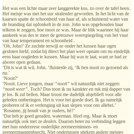
Het was een lichte maar zeer langgerekte kus, zo over de tafel heen.
Het meisje was met het uur stralender geworden. In het licht van de
kaarsen spatte de schoonheid van haar af, als schuimend water van
de branding dat opfonkelt in de zon. John was opgehouden haar
telkens te zeggen, hoe mooi ze was. Maar de blik waarmee hij haar
aankeek was des te meer de getrouwe weerspiegeling van het vuur
van haar temperament en schoonheid .
‘Oh, John!’ Ze zuchtte terwijl ze onder het kussen haar ogen
gesloten hield, zodat hij direct het plan weer opnam om nu eindelijk
eens haar oogleden te kussen. Maar hij was te laat, want ze had ze
alweer open gedaan.
‘Dit is wat ik wil, John. ‘fluisterde zij, ‘Ik ben nooit zo gezoend als
nu.’
‘Nooit?’
‘Nooit. Lieve jongen, maar
“nooit”
wil natuurlijk niet zeggen:
“nooit weer”.
Toch? Dus toon ik nu karakter en ruk mij dapper van
je los. Ik zal bellen. Maar troost me dadelijk alsjeblieft voor alle
geleden ontberingen. Het is voor het goede doel. Ik ga namelijk
proberen of ik er verlenging uit kan slepen voor ons allebei.’
‘Rosanne, jij houdt van je ouders, hè?’
‘Dat heb je goed geraden, waterman. Heel erg. Maar ik moet
natuurlijk ook met ze
dealen.
Daarom beter nu verbinding leggen
met hun onderzeese ouderlijke zeemeerminnen- en
zeemeermannenburcht. Niet ondertussen stiekem andere meisjes