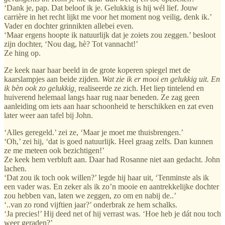
‘Dank je, pap. Dat beloof ik je. Gelukkig is hij wél lief. Jouw
carrière in het recht lijkt me voor het moment nog veilig, denk ik.’
Vader en dochter grinnikten allebei even.
‘Maar ergens hoopte ik natuurlijk dat je zoiets zou zeggen.’ besloot
zijn dochter, ‘Nou dag, hè? Tot vannacht!’
Ze hing op.
Ze keek naar haar beeld in de grote koperen spiegel met de
kaarslampjes aan beide zijden.
Wat zie ik er mooi en gelukkig uit. En
ik bèn ook zo gelukkig,
realiseerde ze zich. Het liep tintelend en
huiverend helemaal langs haar rug naar beneden. Ze zag geen
aanleiding om iets aan haar schoonheid te herschikken en zat even
later weer aan tafel bij John.
‘Alles geregeld.’ zei ze, ‘Maar je moet me thuisbrengen.’
‘Oh,’ zei hij, ‘dat is goed natuurlijk. Heel graag zelfs. Dan kunnen
ze me meteen ook bezichtigen!’
Ze keek hem verbluft aan. Daar had Rosanne niet aan gedacht. John
lachen.
‘Dat zou ik toch ook willen?’ legde hij haar uit, ‘Tenminste als ik
een vader was. En zeker als ik zo’n mooie en aantrekkelijke dochter
zou hebben van, laten we zeggen, zo om en nabij de..’
‘..van zo rond vijftien jaar?’ onderbrak ze hem schalks.
‘Ja precies!’ Hij deed net of hij verrast was. ‘Hoe heb je dát nou toch
weer geraden?’