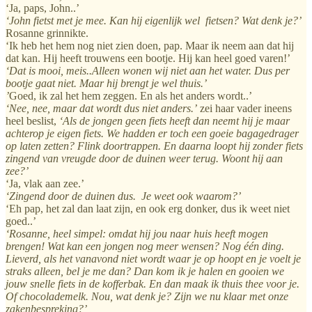
‘Ja, paps, John..’
‘John fietst met je mee. Kan hij eigenlijk wel fietsen? Wat denk je?’
Rosanne grinnikte.
‘Ik heb het hem nog niet zien doen, pap. Maar ik neem aan dat hij
dat kan. Hij heeft trouwens een bootje. Hij kan heel goed varen!’
‘Dat is mooi, meis..Alleen wonen wij niet aan het water. Dus per
bootje gaat niet. Maar hij brengt je wel thuis.’
’
Goed, ik zal het hem zeggen. En als het anders wordt..’
‘Nee, nee, maar dat wordt dus niet anders.’
zei haar vader ineens
heel beslist,
‘Als de jongen geen fiets heeft dan neemt hij je maar
achterop je eigen fiets. We hadden er toch een goeie bagagedrager
op laten zetten? Flink doortrappen. En daarna loopt hij zonder fiets
zingend van vreugde door de duinen weer terug. Woont hij aan
zee?’
‘Ja, vlak aan zee.’
‘Zingend door de duinen dus. Je weet ook waarom?’
‘Eh pap, het zal dan laat zijn, en ook erg donker, dus ik weet niet
goed..’
‘Rosanne, heel simpel: omdat hij jou naar huis heeft mogen
brengen! Wat kan een jongen nog meer wensen? Nog één ding.
Lieverd, als het vanavond niet wordt waar je op hoopt en je voelt je
straks alleen, bel je me dan? Dan kom ik je halen en gooien we
jouw snelle fiets in de kofferbak. En dan maak ik thuis thee voor je.
Of chocolademelk. Nou, wat denk je? Zijn we nu klaar met onze
zakenbespreking?’