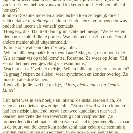
voelen. En we hebben vanavond lekker gekookt. Hebben jullie al
honger?’
John en Rosanne moesten allebei lachen toen ze tegelijk direct
zeiden dat ze
reuzehonger
hadden. En de keuze voor beneden was
onderhand ineens als vanzelf gemaakt.
‘Hongerig dus. Dat treft dan!’ glimlachte het meisje, ‘We serveren
hier aan zee altijd flinke porties. Want de mensen zijn op de één of
andere manier altijd uitgerammeld.’
‘Kun je ons wat aanraden?’ vroeg John.
‘Willen jullie inspraak? Een menukaart? Mag wel, maar hoeft niet.’
‘Als er maar vis op tafel komt’ zei Rosanne. Ze wees op John, ‘Hij
zei dat het hier een geweldig visrestaurant is.’
‘Wacht maar af!’ zei het meisje, ‘Willen jullie graag verrast worden?’
’Ja graag!’ riepen ze allebei, weer synchroon en zonder overleg. Ze
moesten alle drie lachen.
‘Leuk zijn jullie.’ zei het meisje,
‘Alors, bienvenue à La Demi-
Lune!’
Hun tafel was in een hoekje en intiem. Ze installeerden zich. Ze
zaten aan een iets langwerpige tafel. “Er moet wel wat op kunnen!”
had het meisje uitgelegd, terwijl ze twee kandelaren met veel
kaarsen neerzette die een toverachtig licht verspreidden. Ze
probeerden zitcombinaties uit en zaten al snel tegenover elkaar maar
in de buurt van de korte kant zodat ze al naar gelang de stemming
konden verschuiven en switchen. In de hoek werd een tafeltje