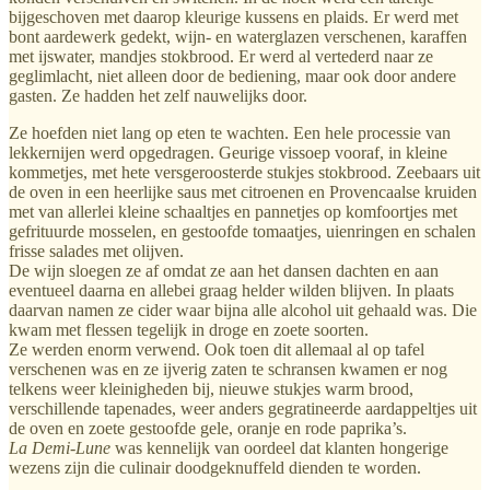
bijgeschoven met daarop kleurige kussens en plaids. Er werd met
bont aardewerk gedekt, wijn- en waterglazen verschenen, karaffen
met ijswater, mandjes stokbrood. Er werd al vertederd naar ze
geglimlacht, niet alleen door de bediening, maar ook door andere
gasten. Ze hadden het zelf nauwelijks door.
Ze hoefden niet lang op eten te wachten. Een hele processie van
lekkernijen werd opgedragen. Geurige vissoep vooraf, in kleine
kommetjes, met hete versgeroosterde stukjes stokbrood. Zeebaars uit
de oven in een heerlijke saus met citroenen en Provencaalse kruiden
met van allerlei kleine schaaltjes en pannetjes op komfoortjes met
gefrituurde mosselen, en gestoofde tomaatjes, uienringen en schalen
frisse salades met olijven.
De wijn sloegen ze af omdat ze aan het dansen dachten en aan
eventueel daarna en allebei graag helder wilden blijven. In plaats
daarvan namen ze cider waar bijna alle alcohol uit gehaald was. Die
kwam met flessen tegelijk in droge en zoete soorten.
Ze werden enorm verwend. Ook toen dit allemaal al op tafel
verschenen was en ze ijverig zaten te schransen kwamen er nog
telkens weer kleinigheden bij, nieuwe stukjes warm brood,
verschillende tapenades, weer anders gegratineerde aardappeltjes uit
de oven en zoete gestoofde gele, oranje en rode paprika’s.
La Demi-Lune
was kennelijk van oordeel dat klanten hongerige
wezens zijn die culinair doodgeknuffeld dienden te worden.