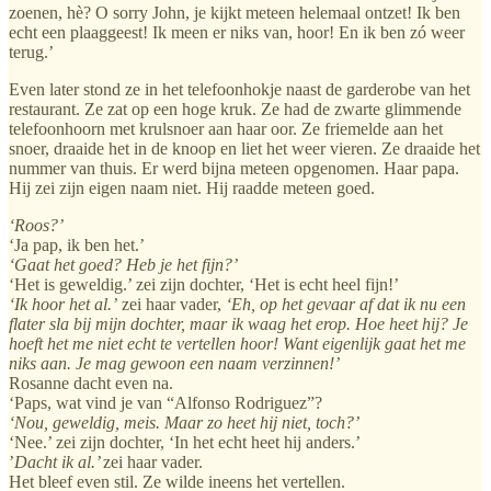
zoenen, hè? O sorry John, je kijkt meteen helemaal ontzet! Ik ben
echt een plaaggeest! Ik meen er niks van, hoor! En ik ben zó weer
terug.’
Even later stond ze in het telefoonhokje naast de garderobe van het
restaurant. Ze zat op een hoge kruk. Ze had de zwarte glimmende
telefoonhoorn met krulsnoer aan haar oor. Ze friemelde aan het
snoer, draaide het in de knoop en liet het weer vieren. Ze draaide het
nummer van thuis. Er werd bijna meteen opgenomen. Haar papa.
Hij zei zijn eigen naam niet. Hij raadde meteen goed.
‘Roos?’
‘Ja pap, ik ben het.’
‘Gaat het goed? Heb je het fijn?’
‘Het is geweldig.’ zei zijn dochter, ‘Het is echt heel fijn!’
‘Ik hoor het al.’
zei haar vader,
‘Eh, op het gevaar af dat ik nu een
flater sla bij mijn dochter, maar ik waag het erop. Hoe heet hij? Je
hoeft het me niet echt te vertellen hoor! Want eigenlijk gaat het me
niks aan. Je mag gewoon een naam verzinnen!’
Rosanne dacht even na.
‘Paps, wat vind je van “Alfonso Rodriguez”?
‘Nou, geweldig, meis. Maar zo heet hij niet, toch?’
‘Nee.’ zei zijn dochter, ‘In het echt heet hij anders.’
’
Dacht ik al.’
zei haar vader.
Het bleef even stil. Ze wilde ineens het vertellen.