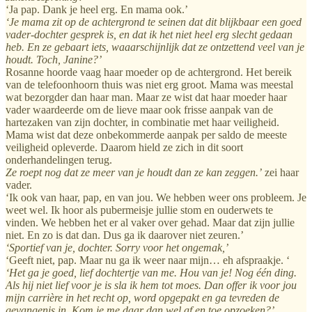
‘Ja pap. Dank je heel erg. En mama ook.’
‘Je mama zit op de achtergrond te seinen dat dit blijkbaar een goed
vader-dochter gesprek is, en dat ik het niet heel erg slecht gedaan
heb. En ze gebaart iets, waaarschijnlijk dat ze ontzettend veel van je
houdt. Toch, Janine?’
Rosanne hoorde vaag haar moeder op de achtergrond. Het bereik
van de telefoonhoorn thuis was niet erg groot. Mama was meestal
wat bezorgder dan haar man. Maar ze wist dat haar moeder haar
vader waardeerde om de lieve maar ook frisse aanpak van de
hartezaken van zijn dochter, in combinatie met haar veiligheid.
Mama wist dat deze onbekommerde aanpak per saldo de meeste
veiligheid opleverde. Daarom hield ze zich in dit soort
onderhandelingen terug.
Ze roept nog dat ze meer van je houdt dan ze kan zeggen.’
zei haar
vader.
‘Ik ook van haar, pap, en van jou. We hebben weer ons probleem. Je
weet wel. Ik hoor als pubermeisje jullie stom en ouderwets te
vinden. We hebben het er al vaker over gehad. Maar dat zijn jullie
niet. En zo is dat dan. Dus ga ik daarover niet zeuren.’
‘Sportief van je, dochter. Sorry voor het ongemak,’
‘Geeft niet, pap. Maar nu ga ik weer naar mijn… eh afspraakje. ‘
‘Het ga je goed, lief dochtertje van me. Hou van je! Nog één ding.
Als hij niet lief voor je is sla ik hem tot moes. Dan offer ik voor jou
mijn carrière in het recht op, word opgepakt en ga tevreden de
gevangenis in. Kom je me daar dan wel af en toe opzoeken?’