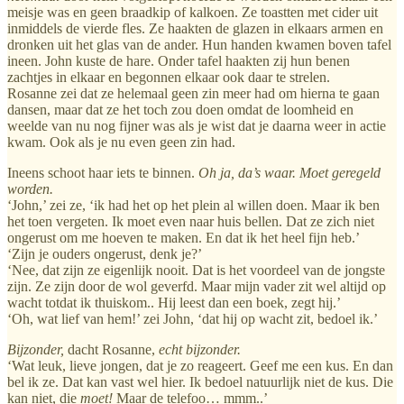
meisje was en geen braadkip of kalkoen. Ze toastten met cider uit
inmiddels de vierde fles. Ze haakten de glazen in elkaars armen en
dronken uit het glas van de ander. Hun handen kwamen boven tafel
ineen. John kuste de hare. Onder tafel haakten zij hun benen
zachtjes in elkaar en begonnen elkaar ook daar te strelen.
Rosanne zei dat ze helemaal geen zin meer had om hierna te gaan
dansen, maar dat ze het toch zou doen omdat de loomheid en
weelde van nu nog fijner was als je wist dat je daarna weer in actie
kwam. Ook als je nu even geen zin had.
Ineens schoot haar iets te binnen.
Oh ja, da’s waar. Moet geregeld
worden.
‘John,’ zei ze, ‘ik had het op het plein al willen doen. Maar ik ben
het toen vergeten. Ik moet even naar huis bellen. Dat ze zich niet
ongerust om me hoeven te maken. En dat ik het heel fijn heb.’
‘Zijn je ouders ongerust, denk je?’
‘Nee, dat zijn ze eigenlijk nooit. Dat is het voordeel van de jongste
zijn. Ze zijn door de wol geverfd. Maar mijn vader zit wel altijd op
wacht totdat ik thuiskom.. Hij leest dan een boek, zegt hij.’
‘Oh, wat lief van hem!’ zei John, ‘dat hij op wacht zit, bedoel ik.’
Bijzonder,
dacht Rosanne,
echt bijzonder.
‘Wat leuk, lieve jongen, dat je zo reageert. Geef me een kus. En dan
bel ik ze. Dat kan vast wel hier. Ik bedoel natuurlijk niet de kus. Die
kan niet, die
moet!
Maar de telefoo… mmm..’