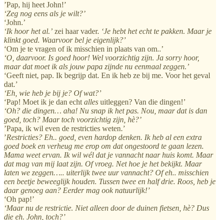
’Pap, hij heet John!’
‘Zeg nog eens als je wilt?’
‘John.’
‘Ik hoor het al.’
zei haar vader.
‘Je hebt het echt te pakken. Maar je
klinkt goed. Waarvoor bel je eigenlijk?’
‘Om je te vragen of ik misschien in plaats van om..’
‘O, daarvoor. Is goed hoor! Wel voorzichtig zijn. Ja sorry hoor,
maar dat moet ik als jouw papa zijnde nu eenmaal zeggen.’
‘Geeft niet, pap. Ik begrijp dat. En ik heb ze bij me. Voor het geval
dat.’
‘Eh, wie heb je bij je? Of wat?’
‘Pap! Moet ik je dan echt
alles
uitleggen? Van die dingen!’
‘Oh? die dingen… aha! Nu snap ik het pas. Nou, maar dat is dan
goed, toch? Maar toch voorzichtig zijn, hè?’
’Papa, ik wil even de restricties weten.’
’
Restricties? Eh.. goed, even hardop denken. Ik heb al een extra
goed boek en verheug me erop om dat ongestoord te gaan lezen.
Mama weet ervan. Ik wil wél dat je vannacht naar huis komt. Maar
dat mag van mij laat zijn. Of vroeg. Net hoe je het bekijkt. Maar
laten we zeggen….. uiterlijk twee uur vannacht? Of eh.. misschien
een beetje beweeglijk houden. Tussen twee en half drie. Roos, heb je
daar genoeg aan? Eerder mag ook natuurlijk!’
‘Oh pap!’
‘Maar nu de restrictie. Niet alleen door de duinen fietsen, hè? Dus
die eh. John, toch?’