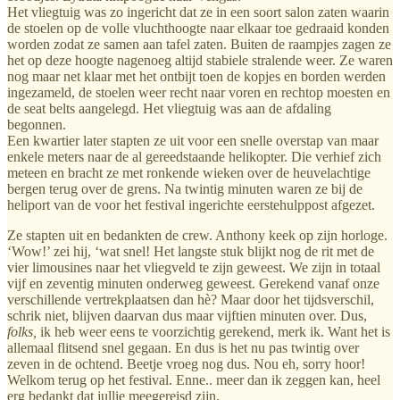
Het vliegtuig was zo ingericht dat ze in een soort salon zaten waarin
de stoelen op de volle vluchthoogte naar elkaar toe gedraaid konden
worden zodat ze samen aan tafel zaten. Buiten de raampjes zagen ze
het op deze hoogte nagenoeg altijd stabiele stralende weer. Ze waren
nog maar net klaar met het ontbijt toen de kopjes en borden werden
ingezameld, de stoelen weer recht naar voren en rechtop moesten en
de seat belts aangelegd. Het vliegtuig was aan de afdaling
begonnen.
Een kwartier later stapten ze uit voor een snelle overstap van maar
enkele meters naar de al gereedstaande helikopter. Die verhief zich
meteen en bracht ze met ronkende wieken over de heuvelachtige
bergen terug over de grens. Na twintig minuten waren ze bij de
heliport van de voor het festival ingerichte eerstehulppost afgezet.
Ze stapten uit en bedankten de crew. Anthony keek op zijn horloge.
‘Wow!’ zei hij, ‘wat snel! Het langste stuk blijkt nog de rit met de
vier limousines naar het vliegveld te zijn geweest. We zijn in totaal
vijf en zeventig minuten onderweg geweest. Gerekend vanaf onze
verschillende vertrekplaatsen dan hè? Maar door het tijdsverschil,
schrik niet, blijven daarvan dus maar vijftien minuten over. Dus,
folks,
ik heb weer eens te voorzichtig gerekend, merk ik. Want het is
allemaal flitsend snel gegaan. En dus is het nu pas twintig over
zeven in de ochtend. Beetje vroeg nog dus. Nou eh, sorry hoor!
Welkom terug op het festival. Enne.. meer dan ik zeggen kan, heel
erg bedankt dat jullie meegereisd zijn.