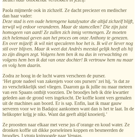
Paola mijmerde ook in zichzelf. Ze dacht preciezer en medischer
dan haar vader:
Deze stad is een oude heterogene katalysator die altijd zichzelf blijft,
terwijl wij erdoor veranderen. Maar de stamcellen? Die zijn juist
homogeen van aard! Ze zullen zich innig vermengen. Ze moeten
zich helemaal geven aan het proces om onze Anthony te genezen.
En over mijzelf: ik wil niet speculeren hoe het is. Ik wil er liever nog
stil over blijven. Maar ik weet dat Andrès meestal gelijk heeft als hij
zo zijn dingen zegt. Volgens hem ben ik nu dus in verwachting en
volgens hem ben ik dat van onze dochter! Ik vertrouw hem nu maar
en volg hem daarin.
Zodra ze hoog in de lucht waren verscheen de purser.
‘Het grote nadeel van zakenjets voor ons pursers’ zei hij, ‘is dat ze
zo verschrikkelijk snel vliegen. Daarom ga ik jullie nu maar meteen
van een Spaans ontbijt voorzien. De broodjes heb ik drie kwartier
geleden aan de grond vers ingekocht. De koffie komt vers gemalen
uit de machines aan boord. Er is sap. Enfin, laat ik maar gauw
serveren voor we in Badajoz aankomen want dan is het te laat. In de
helikopter krijg je niks. Want dat geeft altijd knoeierij.’
Ze proostten naar elkaar met verse jus d’orange en koud water. Ze
dronken koffie uit dikke porseleinen koppen en besmeerden de
broodjes. Lytrata knipoogde naar Vengas.