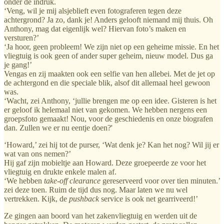
onder de indruk.
‘Veng, wil je mij alsjeblieft even fotograferen tegen deze
achtergrond? Ja zo, dank je! Anders gelooft niemand mij thuis. Oh
Anthony, mag dat eigenlijk wel? Hiervan foto’s maken en
versturen?’
‘Ja hoor, geen probleem! We zijn niet op een geheime missie. En het
vliegtuig is ook geen of ander super geheim, nieuw model. Dus ga
je gang!’
Vengas en zij maakten ook een selfie van hen allebei. Met de jet op
de achtergond en die speciale blik, alsof dit allemaal heel gewoon
was.
‘Wacht, zei Anthony, ‘jullie brengen me op een idee. Gisteren is het
er geloof ik helemaal niet van gekomen. We hebben nergens een
groepsfoto gemaakt! Nou, voor de geschiedenis en onze biografen
dan. Zullen we er nu eentje doen?'
‘Howard,’ zei hij tot de purser, ‘Wat denk je? Kan het nog? Wil jij er
wat van ons nemen?’
Hij gaf zijn mobieltje aan Howard. Deze groepeerde ze voor het
vliegtuig en drukte enkele malen af.
‘We hebben
take-off clearance
gereserveerd voor over tien minuten.’
zei deze toen. Ruim de tijd dus nog. Maar laten we nu wel
vertrekken. Kijk, de
pushback
service is ook net gearriveerd!’
Ze gingen aan boord van het zakenvliegtuig en werden uit de