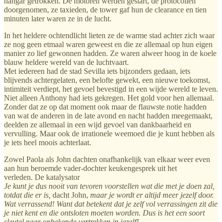
hangar getrokken. De motoren werden gestart, de protocollen
doorgenomen, ze taxieden, de tower gaf hun de clearance en tien
minuten later waren ze in de lucht.
In het heldere ochtendlicht lieten ze de warme stad achter zich waar
ze nog geen etmaal waren geweest en die ze allemaal op hun eigen
manier zo lief gewonnen hadden. Ze waren alweer hoog in de koele
blauw heldere wereld van de luchtvaart.
Met iedereen had de stad Sevilla iets bijzonders gedaan, iets
blijvends achtergelaten, een belofte gewekt, een nieuwe toekomst,
intimiteit verdiept, het gevoel bevestigd in een wijde wereld te leven.
Niet alleen Anthony had iets gekregen. Het gold voor hen allemaal.
Zonder dat ze op dat moment ook maar de flauwste notie hadden
van wat de anderen in de late avond en nacht hadden meegemaakt,
deelden ze allemaal in een wijd gevoel van dankbaarheid en
vervulling. Maar ook de irrationele weemoed die je kunt hebben als
je iets heel moois achterlaat.
Zowel Paola als John dachten onafhankelijk van elkaar weer even
aan hun beroemde vader-dochter keukengesprek uit het
verleden. De katalysator
Je kunt je dus nooit van tevoren voorstellen wat die met je doen zal,
totdat die er is,
dacht John,
maar je wordt er altijd meer jezelf door.
Wat verrassend! Want dat betekent dat je zelf vol verrassingen zit die
je niet kent en die ontsloten moeten worden. Dus is het een soort
sleutel naar onbekende vertrekken in jezelf!