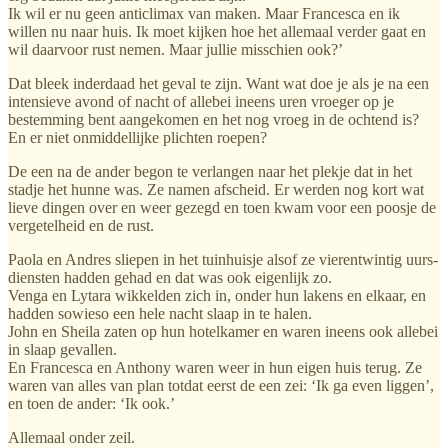
Ik wil er nu geen anticlimax van maken. Maar Francesca en ik
willen nu naar huis. Ik moet kijken hoe het allemaal verder gaat en
wil daarvoor rust nemen. Maar jullie misschien ook?’
Dat bleek inderdaad het geval te zijn. Want wat doe je als je na een
intensieve avond of nacht of allebei ineens uren vroeger op je
bestemming bent aangekomen en het nog vroeg in de ochtend is?
En er niet onmiddellijke plichten roepen?
De een na de ander begon te verlangen naar het plekje dat in het
stadje het hunne was. Ze namen afscheid. Er werden nog kort wat
lieve dingen over en weer gezegd en toen kwam voor een poosje de
vergetelheid en de rust.
Paola en Andres sliepen in het tuinhuisje alsof ze vierentwintig uurs-
diensten hadden gehad en dat was ook eigenlijk zo.
Venga en Lytara wikkelden zich in, onder hun lakens en elkaar, en
hadden sowieso een hele nacht slaap in te halen.
John en Sheila zaten op hun hotelkamer en waren ineens ook allebei
in slaap gevallen.
En Francesca en Anthony waren weer in hun eigen huis terug. Ze
waren van alles van plan totdat eerst de een zei: ‘Ik ga even liggen’,
en toen de ander: ‘Ik ook.’
Allemaal onder zeil.