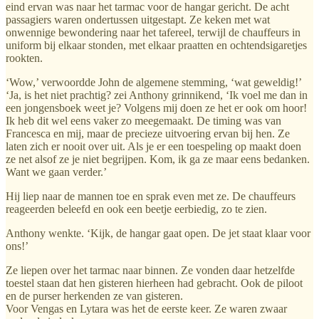
eind ervan was naar het tarmac voor de hangar gericht. De acht
passagiers waren ondertussen uitgestapt. Ze keken met wat
onwennige bewondering naar het tafereel, terwijl de chauffeurs in
uniform bij elkaar stonden, met elkaar praatten en ochtendsigaretjes
rookten.
‘Wow,’ verwoordde John de algemene stemming, ‘wat geweldig!’
‘Ja, is het niet prachtig? zei Anthony grinnikend, ‘Ik voel me dan in
een jongensboek weet je? Volgens mij doen ze het er ook om hoor!
Ik heb dit wel eens vaker zo meegemaakt. De timing was van
Francesca en mij, maar de precieze uitvoering ervan bij hen. Ze
laten zich er nooit over uit. Als je er een toespeling op maakt doen
ze net alsof ze je niet begrijpen. Kom, ik ga ze maar eens bedanken.
Want we gaan verder.’
Hij liep naar de mannen toe en sprak even met ze. De chauffeurs
reageerden beleefd en ook een beetje eerbiedig, zo te zien.
Anthony wenkte. ‘Kijk, de hangar gaat open. De jet staat klaar voor
ons!’
Ze liepen over het tarmac naar binnen. Ze vonden daar hetzelfde
toestel staan dat hen gisteren hierheen had gebracht. Ook de piloot
en de purser herkenden ze van gisteren.
Voor Vengas en Lytara was het de eerste keer. Ze waren zwaar