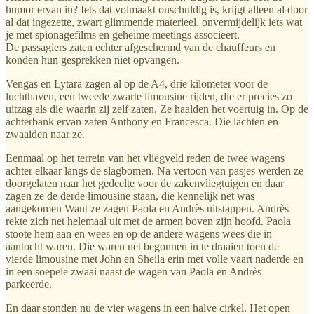
humor ervan in? Iets dat volmaakt onschuldig is, krijgt alleen al door
al dat ingezette, zwart glimmende materieel, onvermijdelijk iets wat
je met spionagefilms en geheime meetings associeert.
De passagiers zaten echter afgeschermd van de chauffeurs en
konden hun gesprekken niet opvangen.
Vengas en Lytara zagen al op de A4, drie kilometer voor de
luchthaven, een tweede zwarte limousine rijden, die er precies zo
uitzag als die waarin zij zelf zaten. Ze haalden het voertuig in. Op de
achterbank ervan zaten Anthony en Francesca. Die lachten en
zwaaiden naar ze.
Eenmaal op het terrein van het vliegveld reden de twee wagens
achter elkaar langs de slagbomen. Na vertoon van pasjes werden ze
doorgelaten naar het gedeelte voor de zakenvliegtuigen en daar
zagen ze de derde limousine staan, die kennelijk net was
aangekomen Want ze zagen Paola en Andrès uitstappen. Andrès
rekte zich net helemaal uit met de armen boven zijn hoofd. Paola
stoote hem aan en wees en op de andere wagens wees die in
aantocht waren. Die waren net begonnen in te draaien toen de
vierde limousine met John en Sheila erin met volle vaart naderde en
in een soepele zwaai naast de wagen van Paola en Andrès
parkeerde.
En daar stonden nu de vier wagens in een halve cirkel. Het open